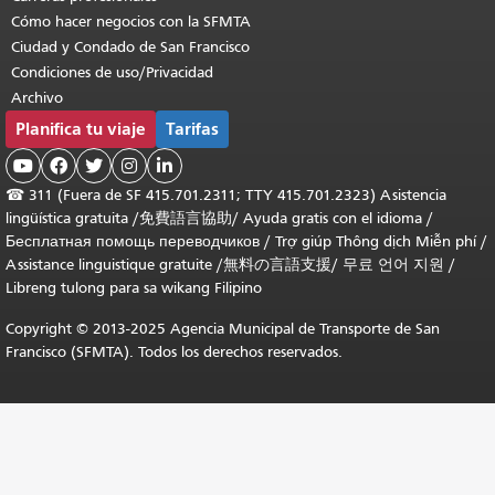
Cómo hacer negocios con la SFMTA
Ciudad y Condado de San Francisco
Condiciones de uso/Privacidad
Archivo
Planifica tu viaje
Tarifas





☎
311 (Fuera de SF 415.701.2311; TTY 415.701.2323) Asistencia
lingüística gratuita /
免費語言協助
/
Ayuda gratis con el idioma
/
Бесплатная помощь переводчиков
/
Trợ giúp Thông dịch Miễn phí
/
Assistance linguistique gratuite
/
無料の言語支援
/
무료 언어 지원
/
Libreng tulong para sa wikang Filipino
Copyright © 2013-2025 Agencia Municipal de Transporte de San
Francisco (SFMTA). Todos los derechos reservados.