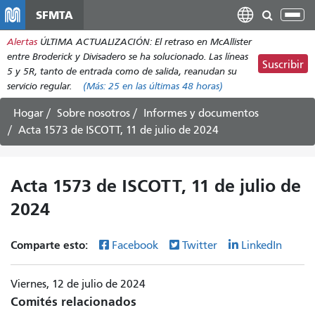
Pasar
SFMTA
Alt
al
nav
Alertas
ÚLTIMA ACTUALIZACIÓN: El retraso en McAllister
contenido
entre Broderick y Divisadero se ha solucionado. Las líneas
principal
Suscribir
5 y 5R, tanto de entrada como de salida, reanudan su
servicio regular.
(Más:
25
en las últimas 48 horas)
Hogar
Sobre nosotros
Informes y documentos
Acta 1573 de ISCOTT, 11 de julio de 2024
Acta 1573 de ISCOTT, 11 de julio de
2024
Comparte esto:
Facebook
Twitter
LinkedIn
Viernes, 12 de julio de 2024
Comités relacionados