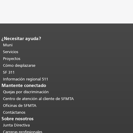
¿Necesitar ayuda?
Fin del contenido de la página.
El resto
de esta página se repite en todas las
Muni
páginas.
Volver al principio del
Servicios
contenido principal
.
Proyectos
Cómo desplazarse
SF 311
Información regional 511
Mantente conectado
Quejas por discriminación
Centro de atención al cliente de SFMTA
Oficinas de SFMTA
Contáctanos
Sobre nosotros
Junta Directiva
Carreras profesionales