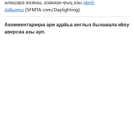
алашара иазкны, азакәан ҿыц азы
ҳвеб-
даҟьаҿы
(SFMTA.com/Daylighting).
Акомментариқәа ари адаҟьа англыз бызшәала иҟоу
аверсиа азы ауп.