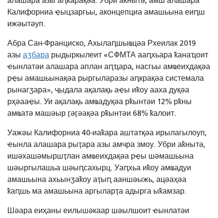
алашара азы аԥҟарақәа. Убри аҟнытә, амш алашара
Калифорниа ҿыцзаргьы, аконцепциа амашьына еиԥш
ижәытәуп.
Абра Сан-Франциско, Ахылаԥшыҩцәа Рхеилак 2019
азы
аӡбара
рыдыркылеит «СФМТА ааԥхьара ҟанаҵоит
ҽынлатәи алашара аплан аԥҵара, насгьы амҩеихдақәа
рҿы амашьынақәа рыргыларазы аԥкрақәа системала
рынагӡара», ҷыдала ақалақь аҿы иҟоу ааха дуқәа
рҳәааҿы. Уи ақалақь амҩадуқәа рҟынтәи 12% рҟны
амҩатә машәыр ӷәӷәақәа рҟынтәи 68% ҟалоит.
Уажәы Калифорниа 40-иаҟара аштатқәа ирылагылоуп,
ҽынла алашара рыҭара азы амчра змоу. Убри аҟнытә,
ишәхашәмыршҭлан амҩеихдақәа рҿы шәмашьына
шәыргылашьа шәыԥсахырц. Уаԥхьа иҟоу амҩадуи
амашьына ахьынӡаҟоу аҭыԥ ааншәыжь, ацәаҳәа
ҟаԥшь ма амашьына аргыларҭа адырга ыҟамзар.
Шәара еиҳаны еилышәкаар шәылшоит ҽынлатәи