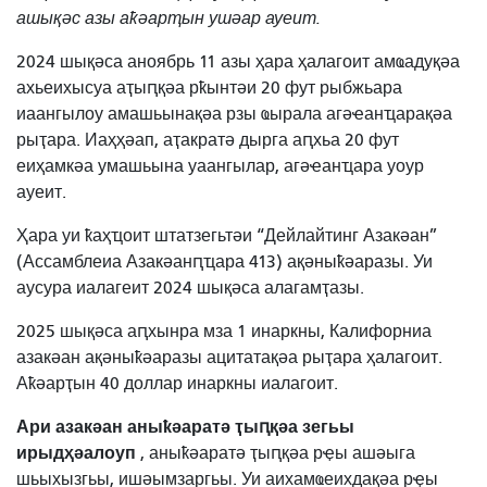
ашықәс азы аҟәарҭын ушәар ауеит.
2024 шықәса аноябрь 11 азы ҳара ҳалагоит амҩадуқәа
ахьеихысуа аҭыԥқәа рҟынтәи 20 фут рыбжьара
иаангылоу амашьынақәа рзы ҩырала агәҽанҵарақәа
рыҭара. Иаҳҳәап, аҭакратә дырга аԥхьа 20 фут
еиҳамкәа умашьына уаангылар, агәҽанҵара уоур
ауеит.
Ҳара уи ҟаҳҵоит штатзегьтәи “Дейлайтинг Азакәан”
(Ассамблеиа Азакәанԥҵара 413) ақәныҟәаразы. Уи
аусура иалагеит 2024 шықәса алагамҭазы.
2025 шықәса аԥхынра мза 1 инаркны, Калифорниа
азакәан ақәныҟәаразы ацитатақәа рыҭара ҳалагоит.
Аҟәарҭын 40 доллар инаркны иалагоит.
Ари азакәан аныҟәаратә ҭыԥқәа зегьы
ирыдҳәалоуп
, аныҟәаратә ҭыԥқәа рҿы ашәыга
шьыхызгьы, ишәымзаргьы. Уи аихамҩеихдақәа рҿы