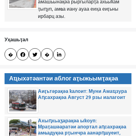
амашьынақәа рыргыларҭа ахьыҟам
ҭыԥуп, амҩа иану ауаа еиҳа еиӷьны
ирбарц азы.
Уҳашьҭал
�


�

Аҵыхәтәантәи аблог аҭыжьымҭақәа
Аиӷьтәрақәа ҟалоит: Муни Амаҵзура
Аԥсахрақәа Август 29 рзы иалагоит
Ахыԥхьаӡарақәа ыҟоуп:
Мраҭашәаратәи апортал аԥсахрақәа
амҩадуқәа рҭынчра аанарԥшуеит,