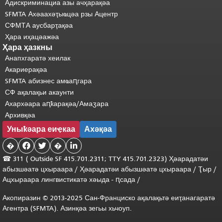
Адискриминациа азы ачҳарақәа
SFMTA Ахәаахәҭыҩцәа рзы Ацентр
СФМТА аусбарҭақәа
Ҳара иҳацәажәа
Ҳара ҳазкны
Анапхгаратә хеилак
Акариерақәа
SFMTA абизнес амҩаԥгара
СФ ақалақьи акаунти
Ахархәара аԥҟарақәа/Амаӡара
Архивқәа
Уныҟәара еиҿкаа
Ахәқәа
�


�

☎ 311 (
Outside
SF 415.701.2311; TTY 415.701.2323) Ҳәарадатәи
абызшәатә цхыраара
/
Ҳәарадатәи
абызшәатә
цхыраара
/
Ҭыр
/
Ацхыраара
лингвистикатә
хәыда
-
ԥсада
/
Акопиразин © 2013-2025 Сан-Франциско ақалақьтә еиҭанагаратә
Агентра (SFMTA). Азинқәа зегьы хьчоуп.