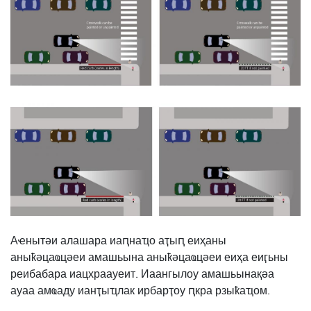
Аҽнытәи алашара иаԥнаҵо аҭыԥ еиҳаны
аныҟәцаҩцәеи амашьына аныҟәцаҩцәеи еиҳа еиӷьны
реибабара иацхраауеит. Иаангылоу амашьынақәа
ауаа амҩаду ианҭыҵлак ирбарҭоу ԥкра рзыҟаҵом.