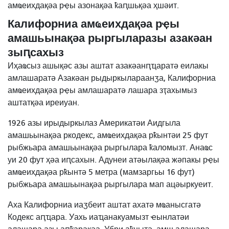
амҩеихдақәа рҿы азонақәа ҟаԥшьқәа ҳшәит.
Калифорниа амҩеихдақәа рҿы
амашьынақәа рыргыларазы азакәан
зыԥсахыз
Иҳаҩсыз ашықәс азы аштат азакәанԥҵаратә еилакы
амлашаратә Азакәан рыдыркылараанӡа, Калифорниа
амҩеихдақәа рҿы амлашаратә лашара зҭахымыз
аштатқәа иреиуан.
1926 азы ирыдыркылаз Америкатәи Аидгыла
амашьынақәа ркодекс, амҩеихдақәа рҟынтәи 25 фут
рыбжьара амашьынақәа рыргылара ҟаломызт. Анаҩс
уи 20 фут ҳәа иԥсахын. Адунеи атәылақәа жәпакы рҿы
амҩеихдақәа рҟынтә 5 метра (мамзаргьы 16 фут)
рыбжьара амашьынақәа рыргылара мап ацәыркуеит.
Аха Калифорниа иаӡбеит аштат ахатә мҩанысгатә
Кодекс аԥҵара. Уахь иаҵанакуамызт ҽынлатәи