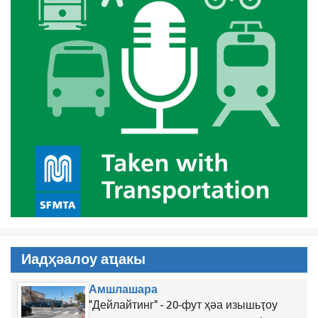
Иадҳәалоу аҵакы
Амшлашара
"Дейлайтинг" - 20-фут ҳәа изышьҭоу