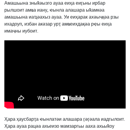
Амашьына зныҟәызго ауаа еиҳа еиӷьны ирбар
рылшоит амҩа иану, ҽынла алашара ыҟамкәа
амашьына иаҵәахыз ауаа. Уи еиҳарак ахәыҷқәа рзы
ихадоуп, избан акәзар урҭ амҩеихдақәа рҿы еиҳа
имаҷны иубоит.
Ҳара ҳаусбарҭа ҽынлатәи алашара ӷәӷәала иадгылоит.
Ҳара ауаа рацәа ахьеизо мамзаргьы ааха ахьыҟоу