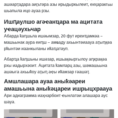
ашәарҭадара аиӷьтәра азы ирыдыркылеит, еиҳаракгьы
шьапыла ицо ауаа рзы.
Ишԥаулшо агәҽанҵара ма ацитата
уҽацәухьчар
Абарда ҟаԥшьла ишәымзар, 20 фут иреиҵамкәа –
машьынак аура еиԥш – амҩаду ахьынтәиаауа аҭыԥқәа
рҟынтәи иаанкыланы иҟаҵатәуп.
Абарҵа ҟаԥшьны ишәзар, ишьақәыргылоу аԥкрақәа
рхы иадырхәоит. Ацитата ҟамларц азы, шәмашьына
ашәыга ахьыҟоу аҭыԥ аҿы иҟамзар гәашәҭ.
Амшлашара ауаа аныҟәареи
амашьына аныҟәцареи ишрыцхраауа
Ари адиаграмма иаҳнарбоит ҽынлатәи алашара аус
шауа.