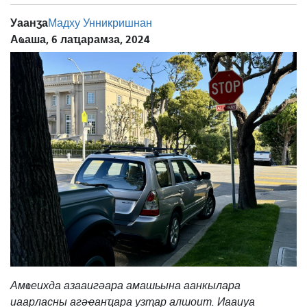
Уаанӡа
Мадху Унникришнан
Аҩаша, 6 лаҵарамза, 2024
Амҩеихда азааигәара амашьына аанкылара
иаарласны агәҽанҵара узҭар алшоит. Иааиуа