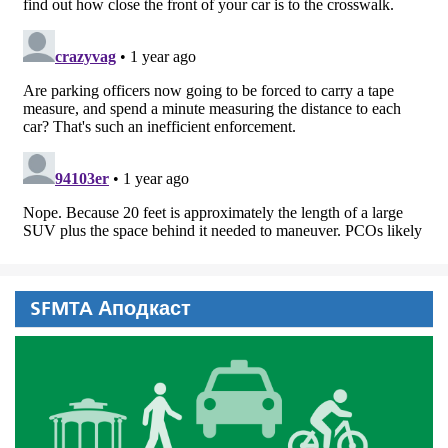
SFMTA Аподкаст