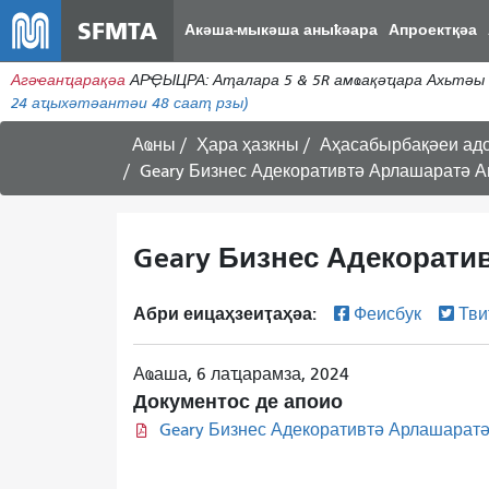
SFMTA
Акәша-мыкәша аныҟәара
Апроектқәа
Агәҽанҵарақәа
АРҾЫЦРА: Аҭалара 5 & 5R амҩақәҵара Ахьтәы 
24
аҵыхәтәантәи 48 сааҭ рзы)
Аҩны
Ҳара ҳазкны
Аҳасабырбақәеи ад
Geary Бизнес Адекоративтә Арлашаратә 
Geary Бизнес Адекорати
Абри еицаҳзеиҭаҳәа:
Феисбук
Тви
Аҩаша, 6 лаҵарамза, 2024
Документос де апоио
Geary Бизнес Адекоративтә Арлашарат