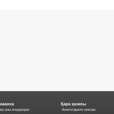
әаанха
Ҳара ҳазкны
иа азы ачҳарақәа
Анапхгаратә хеилак