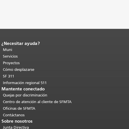
¿Necesitar ayuda?
Fin del contenido de la página.
El resto
de esta página se repite en todas las
Muni
páginas.
Volver al principio del
Servicios
contenido principal
.
Proyectos
Cómo desplazarse
SF 311
Información regional 511
Mantente conectado
Quejas por discriminación
Centro de atención al cliente de SFMTA
Oficinas de SFMTA
Contáctanos
Sobre nosotros
Junta Directiva