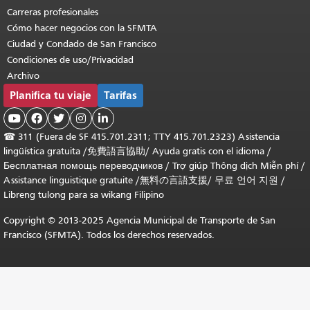
Carreras profesionales
Cómo hacer negocios con la SFMTA
Ciudad y Condado de San Francisco
Condiciones de uso/Privacidad
Archivo
Planifica tu viaje
Tarifas





☎
311 (Fuera de SF 415.701.2311; TTY 415.701.2323) Asistencia
lingüística gratuita /
免費語言協助
/
Ayuda gratis con el idioma
/
Бесплатная помощь переводчиков
/
Trợ giúp Thông dịch Miễn phí
/
Assistance linguistique gratuite
/
無料の言語支援
/
무료 언어 지원
/
Libreng tulong para sa wikang Filipino
Copyright © 2013-2025 Agencia Municipal de Transporte de San
Francisco (SFMTA). Todos los derechos reservados.