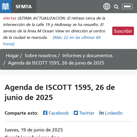
Pasar
SFMTA
Alt
al
nav
Alertas
ÚLTIMA ACTUALIZACIÓN: El retraso cerca de la
contenido
intersección de la calle 19 y Holloway se ha resuelto. El
principal
servicio de la línea M Ocean View en dirección al centro
Suscribir
de la ciudad se reanuda.
(Más:
22
en las últimas 48
horas)
Hogar
Sobre nosotros
Informes y documentos
Agenda de ISCOTT 1595, 26 de junio de 2025
Agenda de ISCOTT 1595, 26 de
junio de 2025
Comparte esto:
Facebook
Twitter
LinkedIn
Jueves, 19 de junio de 2025