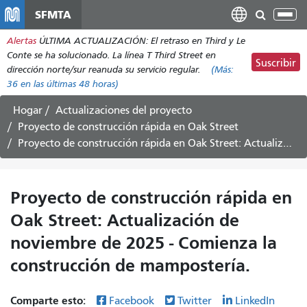
Pasar
SFMTA
Alt
al
nav
Alertas
ÚLTIMA ACTUALIZACIÓN: El retraso en Third y Le
contenido
Conte se ha solucionado. La línea T Third Street en
principal
Suscribir
dirección norte/sur reanuda su servicio regular.
(Más:
36
en las últimas 48 horas)
Hogar
Actualizaciones del proyecto
Proyecto de construcción rápida en Oak Street
Proyecto de construcción rápida en Oak Street: Actualización de noviembre de 2025 - Comienza la construcción de mampostería.
Proyecto de construcción rápida en
Oak Street: Actualización de
noviembre de 2025 - Comienza la
construcción de mampostería.
Comparte esto:
Facebook
Twitter
LinkedIn