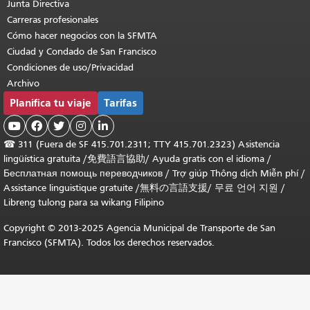
Junta Directiva
Carreras profesionales
Cómo hacer negocios con la SFMTA
Ciudad y Condado de San Francisco
Condiciones de uso/Privacidad
Archivo
Planifica tu viaje
Tarifas





☎
311 (Fuera de SF 415.701.2311; TTY 415.701.2323) Asistencia
lingüística gratuita /
免費語言協助
/
Ayuda gratis con el idioma
/
Бесплатная помощь переводчиков
/
Trợ giúp Thông dịch Miễn phí
/
Assistance linguistique gratuite
/
無料の言語支援
/
무료 언어 지원
/
Libreng tulong para sa wikang Filipino
Copyright © 2013-2025 Agencia Municipal de Transporte de San
Francisco (SFMTA). Todos los derechos reservados.