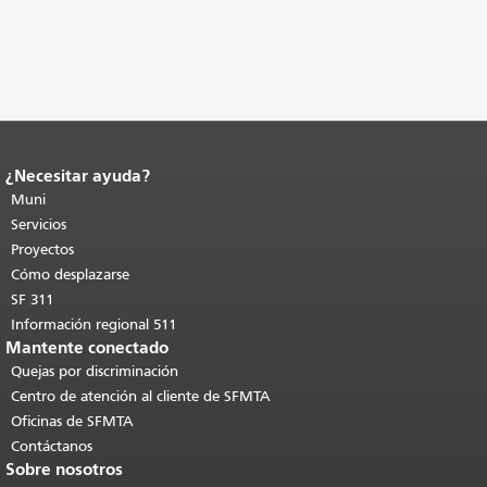
¿Necesitar ayuda?
Fin del contenido de la página.
El resto
de esta página se repite en todas las
Muni
páginas.
Volver al principio del
Servicios
contenido principal
.
Proyectos
Cómo desplazarse
SF 311
Información regional 511
Mantente conectado
Quejas por discriminación
Centro de atención al cliente de SFMTA
Oficinas de SFMTA
Contáctanos
Sobre nosotros