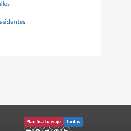
lles
esidentes
Planifica tu viaje
Tarifas