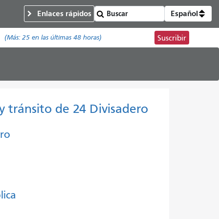
Enlaces rápidos
Español
(Más:
25
en las últimas 48 horas)
Suscribir
y tránsito de 24 Divisadero
ero
lica