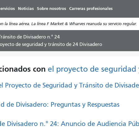
Pasar
ervicios
Noticias
Sobre nosotros
Carreras profesionales
al
contenido
a línea aérea. La línea F Market & Wharves reanuda su servicio regular.
principal
ránsito de Divisadero n.° 24
royecto de seguridad y tránsito de 24 Divisadero
acionados con
el proyecto de seguridad 
l Proyecto de Seguridad y Tránsito de Divisad
ad de Divisadero: Preguntas y Respuestas
de Divisadero n.° 24: Anuncio de Audiencia Púb