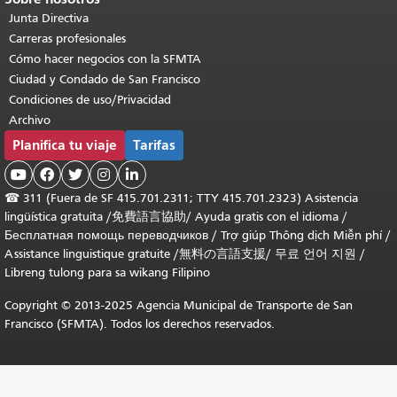
Junta Directiva
Carreras profesionales
Cómo hacer negocios con la SFMTA
Ciudad y Condado de San Francisco
Condiciones de uso/Privacidad
Archivo
Planifica tu viaje
Tarifas





☎
311 (Fuera de SF 415.701.2311; TTY 415.701.2323) Asistencia
lingüística gratuita /
免費語言協助
/
Ayuda gratis con el idioma
/
Бесплатная помощь переводчиков
/
Trợ giúp Thông dịch Miễn phí
/
Assistance linguistique gratuite
/
無料の言語支援
/
무료 언어 지원
/
Libreng tulong para sa wikang Filipino
Copyright © 2013-2025 Agencia Municipal de Transporte de San
Francisco (SFMTA). Todos los derechos reservados.