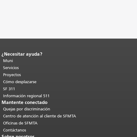
¿Necesitar ayuda?
Fin del contenido de la página.
El resto
de esta página se repite en todas las
Muni
páginas.
Volver al principio del
Servicios
contenido principal
.
Proyectos
Cómo desplazarse
SF 311
Información regional 511
Mantente conectado
Quejas por discriminación
Centro de atención al cliente de SFMTA
Oficinas de SFMTA
Contáctanos
Sobre nosotros