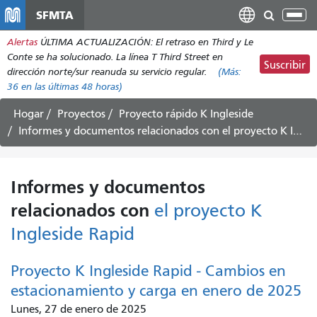
Pasar
SFMTA
Alt
al
nav
Alertas
ÚLTIMA ACTUALIZACIÓN: El retraso en Third y Le
contenido
Conte se ha solucionado. La línea T Third Street en
principal
Suscribir
dirección norte/sur reanuda su servicio regular.
(Más:
36
en las últimas 48 horas)
Hogar
Proyectos
Proyecto rápido K Ingleside
Informes y documentos relacionados con
el proyecto K Ingleside Rapid
Informes y documentos
relacionados con
el proyecto K
Ingleside Rapid
Proyecto K Ingleside Rapid - Cambios en
estacionamiento y carga en enero de 2025
Lunes, 27 de enero de 2025