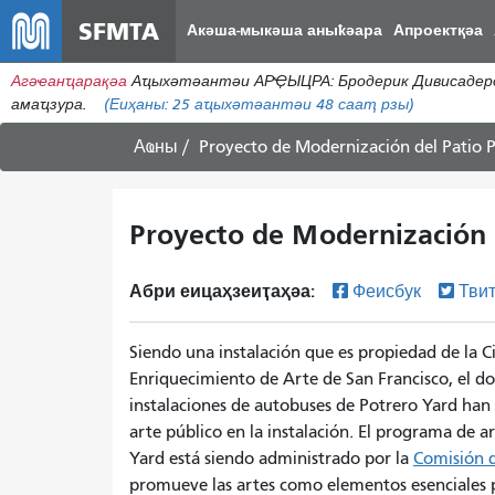
SFMTA
Акәша-мыкәша аныҟәара
Апроектқәа
Агәҽанҵарақәа
Аҵыхәтәантәи АРҾЫЦРА: Бродерик Дивисадеро
амаҵзура.
(Еиҳаны:
25
аҵыхәтәантәи 48 сааҭ рзы)
Аҩны
Proyecto de Modernización del Patio P
Proyecto de Modernización d
Абри еицаҳзеиҭаҳәа:
Феисбук
Тви
Siendo una instalación que es propiedad de la 
Enriquecimiento de Arte de San Francisco, el dos
instalaciones de autobuses de Potrero Yard han
arte público en la instalación. El programa de 
Yard está siendo administrado por la
Comisión d
promueve las artes como elementos esenciales pa