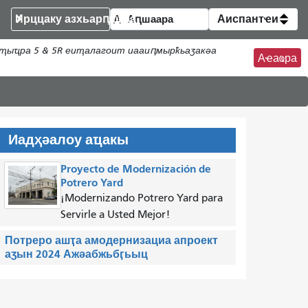
Ирццаку азхьарԥшқәа
Аиспантҽи
ҭыҵра 5 & 5R еиҭалагоит иааиԥмырҟьаӡакәа
Аҽаҩра
Иадҳәалоу аҵакы
Proyecto de Modernización de
Potrero Yard
¡Modernizando Potrero Yard para
Servirle a Usted Mejor!
Потреро ашҭа амодернизациа апроект
аӡын 2024 Ажәабжьбӷьыц