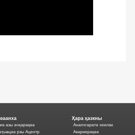
әаанха
Ҳара ҳазкны
иа азы ачҳарақәа
Анапхгаратә хеилак
әҭыҩцәа рзы Ацентр
Акариерақәа