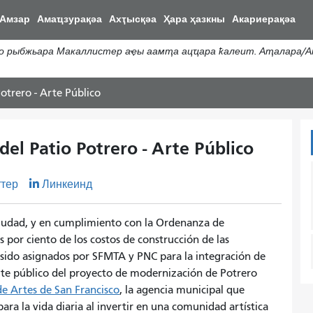
Пасар
Амзар
Амаҵзурақәа
Ахҭысқәа
Ҳара ҳазкны
Акариерақәа
ал
контенидо
 рыбжьара Макаллистер аҿы аамҭа ацҵара ҟалеит. Аҭалара/А
адиректор
otrero - Arte Público
el Patio Potrero - Arte Público
ттер
Линкеинд
Ciudad, y en cumplimiento con la Ordenanza de
 por ciento de los costos de construcción de las
 sido asignados por SFMTA y PNC para la integración de
arte público del proyecto de modernización de Potrero
e Artes de San Francisco
, la agencia municipal que
ra la vida diaria al invertir en una comunidad artística