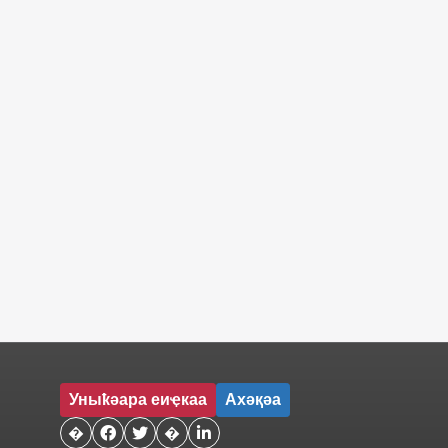
Уныҟәара еиҿкаа
Ахәқәа
�


�
