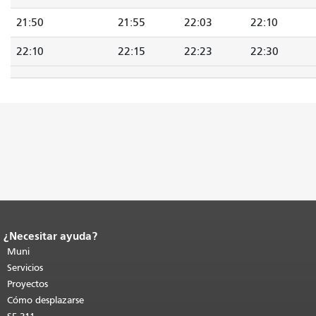
21:50
21:55
22:03
22:10
22:10
22:15
22:23
22:30
¿Necesitar ayuda?
Fin del contenido de la página.
El resto
de esta página se repite en todas las
Muni
páginas.
Volver al principio del
Servicios
contenido principal
.
Proyectos
Cómo desplazarse