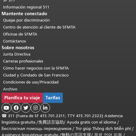
SF 311
Información regional 511
Mantente conectado
Quejas por discriminación
Centro de atención al cliente de SFMTA
Oficinas de SFMTA
Contáctanos
Sobre nosotros
Junta Directiva
Carreras profesionales
Cómo hacer negocios con la SFMTA
Ciudad y Condado de San Francisco
Condiciones de uso/Privacidad
Archivo
Planifica tu viaje
Tarifas





☎
311 (Fuera de SF 415.701.2311; TTY 415.701.2323) Asistencia
lingüística gratuita /
免費語言協助
/
Ayuda gratis con el idioma
/
Бесплатная помощь переводчиков
/
Trợ giúp Thông dịch Miễn phí
/
Assistance linguistique gratuite
/
無料の言語支援
/
무료 언어 지원
/