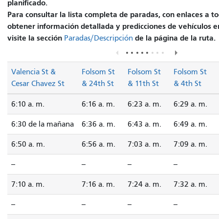
planificado.
Para consultar la lista completa de paradas, con enlaces a to
obtener información detallada y predicciones de vehículos e
visite la sección
de la página de la ruta.
Paradas/Descripción
Valencia St &
Folsom St
Folsom St
Folsom St
Cesar Chavez St
& 24th St
& 11th St
& 4th St
6:10 a. m.
6:16 a. m.
6:23 a. m.
6:29 a. m.
6:30 de la mañana
6:36 a. m.
6:43 a. m.
6:49 a. m.
6:50 a. m.
6:56 a. m.
7:03 a. m.
7:09 a. m.
--
--
--
--
7:10 a. m.
7:16 a. m.
7:24 a. m.
7:32 a. m.
--
--
--
--