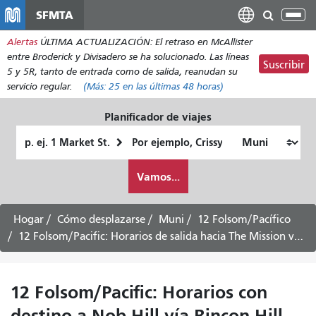
Pasar
SFMTA
Alt
al
nav
Alertas
ÚLTIMA ACTUALIZACIÓN: El retraso en McAllister
contenido
entre Broderick y Divisadero se ha solucionado. Las líneas
principal
Suscribir
5 y 5R, tanto de entrada como de salida, reanudan su
servicio regular.
(Más:
25
en las últimas 48 horas)
Planificador de viajes
Lugar
Ubicación
de
final
Cómo
partida
Vamos...
quiero
viajar
Hogar
Cómo desplazarse
Muni
12 Folsom/Pacífico
12 Folsom/Pacific: Horarios de salida hacia The Mission vía Rincon Hill - 17 de agosto de 2026
12 Folsom/Pacific: Horarios con
destino a Nob Hill vía Rincon Hill -