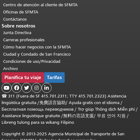
Centro de atención al cliente de SFMTA
Oficinas de SFMTA
Contáctanos
Sobre nosotros
Junta Directiva
Carreras profesionales
Cómo hacer negocios con la SFMTA
Ciudad y Condado de San Francisco
Condiciones de uso/Privacidad
Archivo
Planifica tu viaje
Tarifas





☎
311 (Fuera de SF 415.701.2311; TTY 415.701.2323) Asistencia
lingüística gratuita /
免費語言協助
/
Ayuda gratis con el idioma
/
Бесплатная помощь переводчиков
/
Trợ giúp Thông dịch Miễn phí
/
Assistance linguistique gratuite
/
無料の言語支援
/
무료 언어 지원
/
Libreng tulong para sa wikang Filipino
Copyright © 2013-2025 Agencia Municipal de Transporte de San