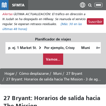
Pasar
SFMTA
Alt
al
nav
Alertas
ÚLTIMA ACTUALIZACIÓN: El tráfico en dirección a
contenido
N Judah se ha despejado en Hillway. Se reanuda el servicio
principal
Suscribir
regular. Se esperan retrasos residuales.
(Más:
30
en las
últimas 48 horas)
Planificador de viajes
Lugar
Ubicación
de
final
Cómo
partida
Vamos...
quiero
viajar
Hogar
Cómo desplazarse
Muni
27 Bryant
27 Bryant: Horarios de salida hacia The Mission - 3 de agosto de 2026
27 Bryant: Horarios de salida hacia
The Mission -