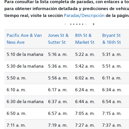
Para consultar la lista completa de paradas, con enlaces a to
para obtener información detallada y predicciones de vehícu
tiempo real, visite la sección
de la página
Paradas/Descripción
Pacific Ave & Van
Jones St &
8th St &
Bryant St
Ness Ave
Sutter St
Market St
& 16th St
5:10 de la mañana
5:16 a. m.
5:22 a. m.
5:31 a. m.
5:30 de la mañana
5:36 a. m.
5:42 a. m.
5:51 a. m.
5:50 a. m.
5:56 a. m.
6:02 a. m.
6:11 a. m.
6:10 a. m.
6:17 a. m.
6:24 a. m.
6:34 a. m.
6:30 de la mañana
6:37 a. m.
6:44 a. m.
6:54 a. m.
6:50 a. m.
6:57 a. m.
7:05 a. m.
7:15 a. m.
7:11 a. m.
7:19 a. m.
7:27 a. m.
7:37 a. m.