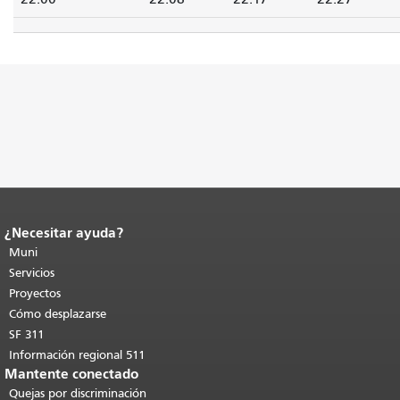
¿Necesitar ayuda?
Fin del contenido de la página.
El resto
de esta página se repite en todas las
Muni
páginas.
Volver al principio del
Servicios
contenido principal
.
Proyectos
Cómo desplazarse
SF 311
Información regional 511
Mantente conectado
Quejas por discriminación