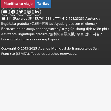
Planifica tu viaje
Tarifas





☎
311 (Fuera de SF 415.701.2311; TTY 415.701.2323) Asistencia
lingüística gratuita /
免費語言協助
/
Ayuda gratis con el idioma
/
Бесплатная помощь переводчиков
/
Trợ giúp Thông dịch Miễn phí
/
Assistance linguistique gratuite
/
無料の言語支援
/
무료 언어 지원
/
Libreng tulong para sa wikang Filipino
Copyright © 2013-2025 Agencia Municipal de Transporte de San
Francisco (SFMTA). Todos los derechos reservados.