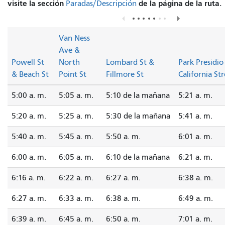
visite la sección
de la página de la ruta.
Paradas/Descripción
Van Ness
Ave &
Powell St
North
Lombard St &
Park Presidio
& Beach St
Point St
Fillmore St
California St
5:00 a. m.
5:05 a. m.
5:10 de la mañana
5:21 a. m.
5:20 a. m.
5:25 a. m.
5:30 de la mañana
5:41 a. m.
5:40 a. m.
5:45 a. m.
5:50 a. m.
6:01 a. m.
6:00 a. m.
6:05 a. m.
6:10 de la mañana
6:21 a. m.
6:16 a. m.
6:22 a. m.
6:27 a. m.
6:38 a. m.
6:27 a. m.
6:33 a. m.
6:38 a. m.
6:49 a. m.
6:39 a. m.
6:45 a. m.
6:50 a. m.
7:01 a. m.