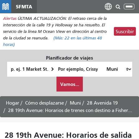
Pasar
SFMTA
Alt
al
nav
Alertas
ÚLTIMA ACTUALIZACIÓN: El retraso cerca de la
contenido
intersección de la calle 19 y Holloway se ha resuelto. El
principal
servicio de la línea M Ocean View en dirección al centro
Suscribir
de la ciudad se reanuda.
(Más:
22
en las últimas 48
horas)
Planificador de viajes
Lugar
Ubicación
de
final
Cómo
partida
Vamos...
quiero
viajar
Hogar
Cómo desplazarse
Muni
28 Avenida 19
28 19th Avenue: Horarios de trenes con destino a Fisherman's Wharf
28 19th Avenue: Horarios de salida