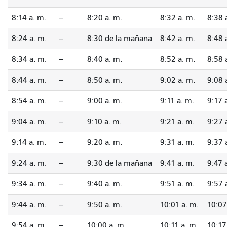
8:14 a. m.
--
8:20 a. m.
8:32 a. m.
8:38 
8:24 a. m.
--
8:30 de la mañana
8:42 a. m.
8:48 
8:34 a. m.
--
8:40 a. m.
8:52 a. m.
8:58 
8:44 a. m.
--
8:50 a. m.
9:02 a. m.
9:08 
8:54 a. m.
--
9:00 a. m.
9:11 a. m.
9:17 
9:04 a. m.
--
9:10 a. m.
9:21 a. m.
9:27 
9:14 a. m.
--
9:20 a. m.
9:31 a. m.
9:37 
9:24 a. m.
--
9:30 de la mañana
9:41 a. m.
9:47 
9:34 a. m.
--
9:40 a. m.
9:51 a. m.
9:57 
9:44 a. m.
--
9:50 a. m.
10:01 a. m.
10:07
9:54 a. m.
--
10:00 a. m.
10:11 a. m.
10:17