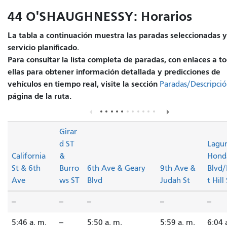
44 O'SHAUGHNESSY: Horarios
La tabla a continuación muestra las paradas seleccionadas y
servicio planificado.
Para consultar la lista completa de paradas, con enlaces a t
ellas para obtener información detallada y predicciones de
vehículos en tiempo real, visite la sección
Paradas/Descripci
página de la ruta.
Girar
d ST
Lagu
California
&
Hond
St & 6th
Burro
6th Ave & Geary
9th Ave &
Blvd/
Ave
ws ST
Blvd
Judah St
t Hill
--
--
--
--
--
5:46 a. m.
--
5:50 a. m.
5:59 a. m.
6:04 