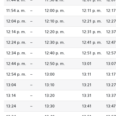
11:54 a. m.
--
12:00 p. m.
12:11 p. m.
12:17
12:04 p. m.
--
12:10 p. m.
12:21 p. m.
12:27
12:14 p. m.
--
12:20 p. m.
12:31 p. m.
12:37
12:24 p. m.
--
12:30 p. m.
12:41 p. m.
12:47
12:34 p. m.
--
12:40 p. m.
12:51 p. m.
12:57
12:44 p. m.
--
12:50 p. m.
13:01
13:07
12:54 p. m.
--
13:00
13:11
13:17
13:04
--
13:10
13:21
13:27
13:14
--
13:20
13:31
13:37
13:24
--
13:30
13:41
13:47