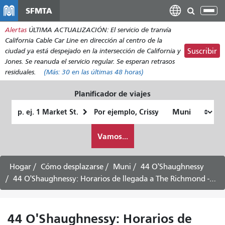
Pasar
SFMTA
Alt
al
nav
Alertas
ÚLTIMA ACTUALIZACIÓN: El servicio de tranvía
contenido
California Cable Car Line en dirección al centro de la
principal
ciudad ya está despejado en la intersección de California y
Suscribir
Jones. Se reanuda el servicio regular. Se esperan retrasos
residuales.
(Más:
30
en las últimas 48 horas)
Planificador de viajes
Lugar
Ubicación
de
final
Cómo
partida
Vamos...
quiero
viajar
Hogar
Cómo desplazarse
Muni
44 O'Shaughnessy
44 O'Shaughnessy: Horarios de llegada a The Richmond - 17 de agosto de 2026
44 O'Shaughnessy: Horarios de