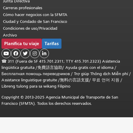
Junta Directiva
Carreras profesionales
Cómo hacer negocios con la SFMTA
Ciudad y Condado de San Francisco
Condiciones de uso/Privacidad
Archivo
Planifica tu viaje
Tarifas





☎
311 (Fuera de SF 415.701.2311; TTY 415.701.2323) Asistencia
lingüística gratuita /
免費語言協助
/
Ayuda gratis con el idioma
/
Бесплатная помощь переводчиков
/
Trợ giúp Thông dịch Miễn phí
/
Assistance linguistique gratuite
/
無料の言語支援
/
무료 언어 지원
/
Libreng tulong para sa wikang Filipino
Copyright © 2013-2025 Agencia Municipal de Transporte de San
Francisco (SFMTA). Todos los derechos reservados.