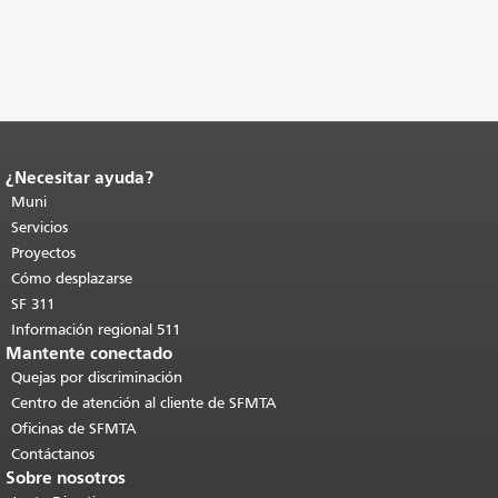
¿Necesitar ayuda?
Fin del contenido de la página.
El resto
de esta página se repite en todas las
Muni
páginas.
Volver al principio del
Servicios
contenido principal
.
Proyectos
Cómo desplazarse
SF 311
Información regional 511
Mantente conectado
Quejas por discriminación
Centro de atención al cliente de SFMTA
Oficinas de SFMTA
Contáctanos
Sobre nosotros