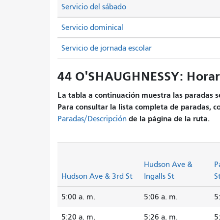
Servicio del sábado
Servicio dominical
Servicio de jornada escolar
44 O'SHAUGHNESSY: Horar
La tabla a continuación muestra las paradas se
Para consultar la lista completa de paradas, c
de la página de la ruta.
Paradas/Descripción
Hudson Ave &
P
Hudson Ave & 3rd St
Ingalls St
S
5:00 a. m.
5:06 a. m.
5
5:20 a. m.
5:26 a. m.
5