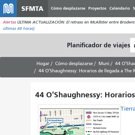
SFMTA
Cómo desplazarse
Proyectos
Calendario
S
Alertas
ÚLTIMA ACTUALIZACIÓN: El retraso en McAllister entre Broderick 
últimas 48 horas)
L
Planificador de viajes
d
pa
Hogar
Cómo desplazarse
Muni
44 O'Sha
44 O'Shaughnessy: Horarios de llegada a The 
44 O'Shaughnessy: Horarios
Tierr