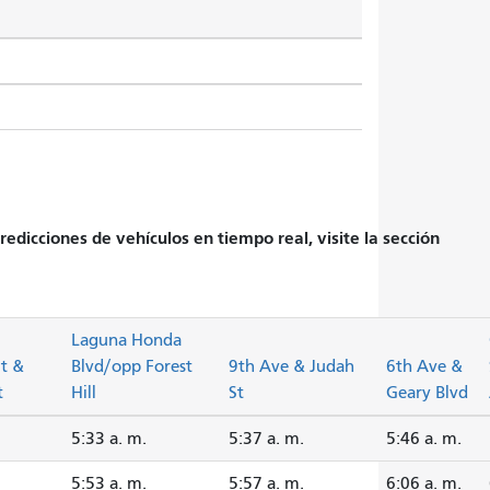
edicciones de vehículos en tiempo real, visite la sección
Laguna Honda
t &
Blvd/opp Forest
9th Ave & Judah
6th Ave &
t
Hill
St
Geary Blvd
5:33 a. m.
5:37 a. m.
5:46 a. m.
5:53 a. m.
5:57 a. m.
6:06 a. m.