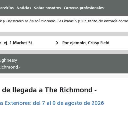
Pasar
ervicios
Noticias
Sobre nosotros
Carreras profesionales
al
contenido
y Divisadero se ha solucionado. Las líneas 5 y 5R, tanto de entrada como 
principal
ugar
Ubicación
Cómo
e
final
quiero
rtida
viajar
ughnessy
Richmond -
 de llegada a The Richmond -
as Exteriores: del 7 al 9 de agosto de 2026