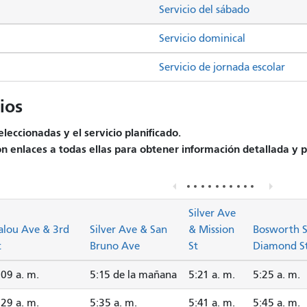
Servicio del sábado
Servicio dominical
Servicio de jornada escolar
ios
leccionadas y el servicio planificado.
on enlaces a todas ellas para obtener información detallada y pr
Silver Ave
alou Ave & 3rd
Silver Ave & San
& Mission
Bosworth S
t
Bruno Ave
St
Diamond S
:09 a. m.
5:15 de la mañana
5:21 a. m.
5:25 a. m.
:29 a. m.
5:35 a. m.
5:41 a. m.
5:45 a. m.