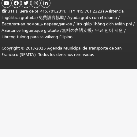





☎
311 (Fuera de SF 415.701.2311; TTY 415.701.2323) Asistencia
lingüística gratuita /
免費語言協助
/
Ayuda gratis con el idioma
/
Бесплатная помощь переводчиков
/
Trợ giúp Thông dịch Miễn phí
/
Assistance linguistique gratuite
/
無料の言語支援
/
무료 언어 지원
/
Libreng tulong para sa wikang Filipino
Copyright © 2013-2025 Agencia Municipal de Transporte de San
Francisco (SFMTA). Todos los derechos reservados.