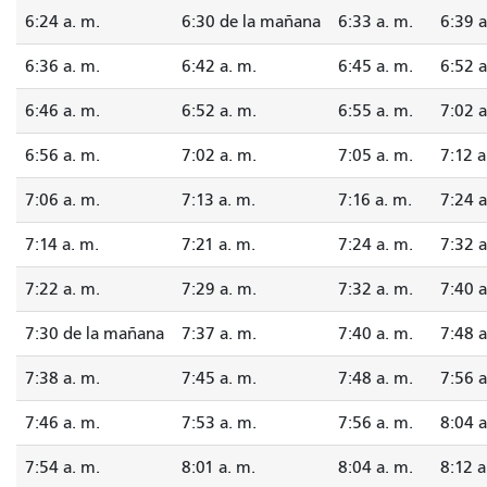
6:24 a. m.
6:30 de la mañana
6:33 a. m.
6:39 a
6:36 a. m.
6:42 a. m.
6:45 a. m.
6:52 a
6:46 a. m.
6:52 a. m.
6:55 a. m.
7:02 a
6:56 a. m.
7:02 a. m.
7:05 a. m.
7:12 a
7:06 a. m.
7:13 a. m.
7:16 a. m.
7:24 a
7:14 a. m.
7:21 a. m.
7:24 a. m.
7:32 a
7:22 a. m.
7:29 a. m.
7:32 a. m.
7:40 a
7:30 de la mañana
7:37 a. m.
7:40 a. m.
7:48 a
7:38 a. m.
7:45 a. m.
7:48 a. m.
7:56 a
7:46 a. m.
7:53 a. m.
7:56 a. m.
8:04 a
7:54 a. m.
8:01 a. m.
8:04 a. m.
8:12 a