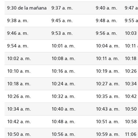
9:30 de la mañana
9:37 a. m.
9:40 a. m.
9:47 a
9:38 a. m.
9:45 a. m.
9:48 a. m.
9:55 a
9:46 a. m.
9:53 a. m.
9:56 a. m.
10:03 
9:54 a. m.
10:01 a. m.
10:04 a. m.
10:11 
10:02 a. m.
10:08 a. m.
10:11 a. m.
10:18 
10:10 a. m.
10:16 a. m.
10:19 a. m.
10:26 
10:18 a. m.
10:24 a. m.
10:27 a. m.
10:34 
10:26 a. m.
10:32 a. m.
10:35 a. m.
10:42 
10:34 a. m.
10:40 a. m.
10:43 a. m.
10:50 
10:42 a. m.
10:48 a. m.
10:51 a. m.
10:58 
10:50 a. m.
10:56 a. m.
10:59 a. m.
11:06 