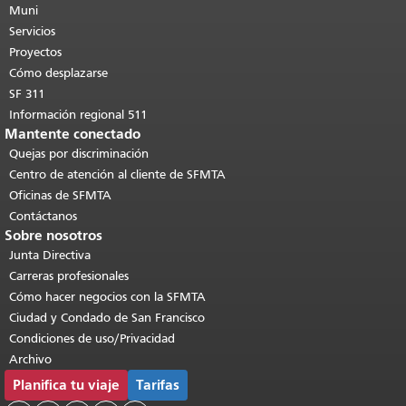
de esta página se repite en todas las
Muni
páginas.
Volver al principio del
Servicios
contenido principal
.
Proyectos
Cómo desplazarse
SF 311
Información regional 511
Mantente conectado
Quejas por discriminación
Centro de atención al cliente de SFMTA
Oficinas de SFMTA
Contáctanos
Sobre nosotros
Junta Directiva
Carreras profesionales
Cómo hacer negocios con la SFMTA
Ciudad y Condado de San Francisco
Condiciones de uso/Privacidad
Archivo
Planifica tu viaje
Tarifas