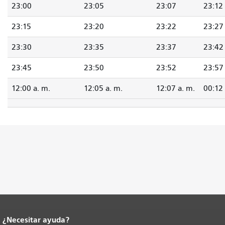
23:00
23:05
23:07
23:12
23:15
23:20
23:22
23:27
23:30
23:35
23:37
23:42
23:45
23:50
23:52
23:57
12:00 a. m.
12:05 a. m.
12:07 a. m.
00:12
¿Necesitar ayuda?
Fin del contenido de la página.
El resto