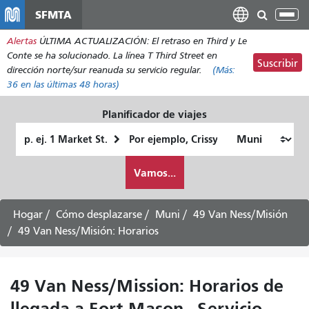
Pasar
SFMTA
Alt
al
nav
Alertas
ÚLTIMA ACTUALIZACIÓN: El retraso en Third y Le
contenido
Conte se ha solucionado. La línea T Third Street en
principal
Suscribir
dirección norte/sur reanuda su servicio regular.
(Más:
36
en las últimas 48 horas)
Planificador de viajes
Lugar
Ubicación
de
final
Cómo
partida
Vamos...
quiero
viajar
Hogar
Cómo desplazarse
Muni
49 Van Ness/Misión
49 Van Ness/Misión: Horarios
49 Van Ness/Mission: Horarios de
llegada a Fort Mason - Servicio