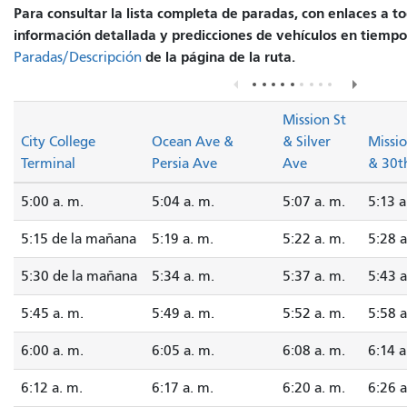
Para consultar la lista completa de paradas, con enlaces a t
información detallada y predicciones de vehículos en tiempo r
de la página de la ruta.
Paradas/Descripción
Mission St
City College
Ocean Ave &
& Silver
Missio
Terminal
Persia Ave
Ave
& 30t
5:00 a. m.
5:04 a. m.
5:07 a. m.
5:13 a
5:15 de la mañana
5:19 a. m.
5:22 a. m.
5:28 a
5:30 de la mañana
5:34 a. m.
5:37 a. m.
5:43 a
5:45 a. m.
5:49 a. m.
5:52 a. m.
5:58 a
6:00 a. m.
6:05 a. m.
6:08 a. m.
6:14 a
6:12 a. m.
6:17 a. m.
6:20 a. m.
6:26 a