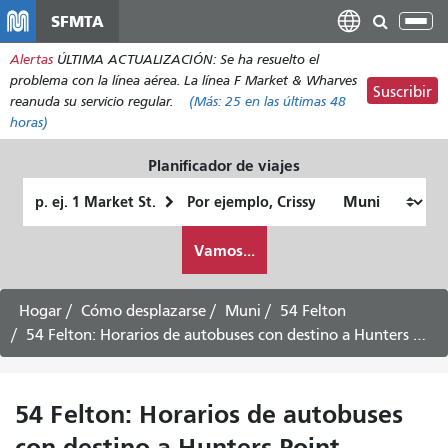
Pasar
SFMTA
Alt
al
nav
Alertas
ÚLTIMA ACTUALIZACIÓN: Se ha resuelto el
contenido
problema con la línea aérea. La línea F Market & Wharves
principal
Suscribir
reanuda su servicio regular.
(Más:
25
en las últimas 48
horas)
Planificador de viajes
Lugar
Ubicación
de
final
Cómo
partida
Vamos...
quiero
viajar
Hogar
Cómo desplazarse
Muni
54 Felton
54 Felton: Horarios de autobuses con destino a Hunters Point - Servicio de los sábados
54 Felton: Horarios de autobuses
con destino a Hunters Point -