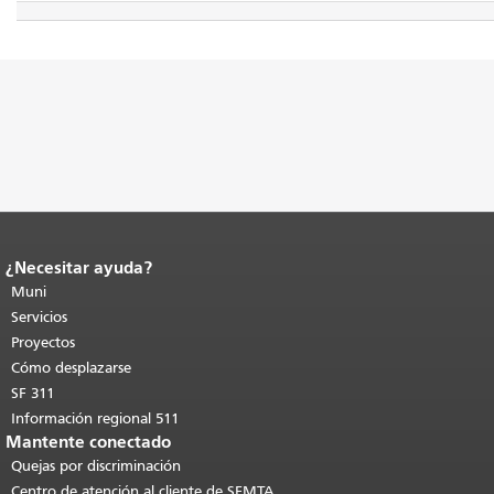
¿Necesitar ayuda?
Fin del contenido de la página.
El resto
de esta página se repite en todas las
Muni
páginas.
Volver al principio del
Servicios
contenido principal
.
Proyectos
Cómo desplazarse
SF 311
Información regional 511
Mantente conectado
Quejas por discriminación
Centro de atención al cliente de SFMTA