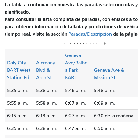
La tabla a continuación muestra las paradas seleccionadas y 
planificado.
Para consultar la lista completa de paradas, con enlaces a to
para obtener información detallada y predicciones de vehícu
tiempo real, visite la sección
de la página
Paradas/Descripción
Geneva
Daly City
Alemany
Ave/Balbo
BART West
Blvd &
a Park
Geneva Ave &
Station Rd.
Arch St
BART
Mission St
5:35 a. m.
5:38 a. m.
5:46 a. m.
5:48 a. m.
5:55 a. m.
5:58 a. m.
6:07 a. m.
6:09 a. m.
6:15 a. m.
6:18 a. m.
6:27 a. m.
6:30 de la mañana
6:35 a. m.
6:38 a. m.
6:47 a. m.
6:50 a. m.