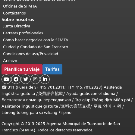
Oficinas de SFMTA
Contáctanos
Sobre nosotros
Junta Directiva
Carreras profesionales
Cómo hacer negocios con la SFMTA
Ciudad y Condado de San Francisco
Condiciones de uso/Privacidad
Archivo
Planifica tu viaje
Tarifas





☎
311 (Fuera de SF 415.701.2311; TTY 415.701.2323) Asistencia
lingüística gratuita /
免費語言協助
/
Ayuda gratis con el idioma
/
Бесплатная помощь переводчиков
/
Trợ giúp Thông dịch Miễn phí
/
Assistance linguistique gratuite
/
無料の言語支援
/
무료 언어 지원
/
Libreng tulong para sa wikang Filipino
Copyright © 2013-2025 Agencia Municipal de Transporte de San
Francisco (SFMTA). Todos los derechos reservados.