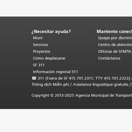
¿Necesitar ayuda?
Mantente conec
Fin
del
Muni
Quejas por discrim
contenido
Servicios
Centro de atención
de
Proyectos
Oficinas de SFMTA
la
Cómo desplazarse
Contáctanos
página.
El
SF 311
resto
Información regional 511
de
☎
311 (Fuera de SF 415.701.2311; TTY 415.701.2323) Asi
esta
Thông dịch Miễn phí
/
Assistance linguistique gratuite
/
página
se
Copyright © 2013-2025 Agencia Municipal de Transporte
repite
en
todas
las
páginas.
Volver