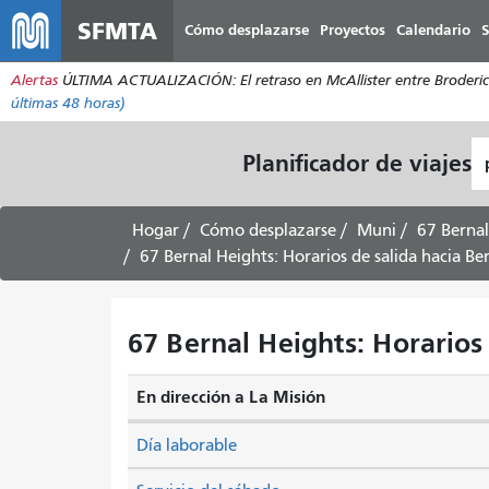
SFMTA
Cómo desplazarse
Proyectos
Calendario
S
Alertas
ÚLTIMA ACTUALIZACIÓN: El retraso en McAllister entre Broderick 
últimas 48 horas)
L
Planificador de viajes
d
pa
Hogar
Cómo desplazarse
Muni
67 Bernal
67 Bernal Heights: Horarios de salida hacia Be
67 Bernal Heights: Horarios 
En dirección a La Misión
Día laborable