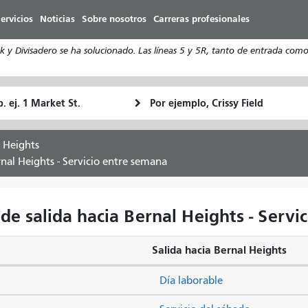
Pasar
ervicios
Noticias
Sobre nosotros
Carreras profesionales
al
contenido
y Divisadero se ha solucionado. Las líneas 5 y 5R, tanto de entrada como 
principal
ugar
Ubicación
Cómo
e
final
quiero
rtida
viajar
 Heights
rnal Heights - Servicio entre semana
de salida hacia Bernal Heights - Servi
Salida hacia Bernal Heights
Día laborable