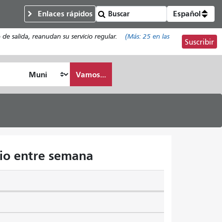
Enlaces rápidos
Español
de salida, reanudan su servicio regular.
(Más:
25
en las
Suscribir
Vamos...
cio entre semana