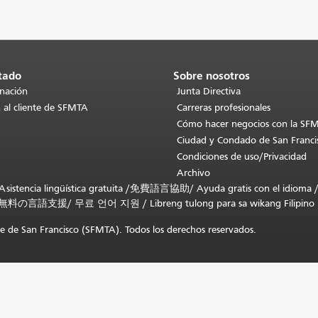
tado
Sobre nosotros
inación
Junta Directiva
 al cliente de SFMTA
Carreras profesionales
Cómo hacer negocios con la SF
Ciudad y Condado de San Franci
Condiciones de uso/Privacidad
Archivo
stencia lingüística gratuita /
免費語言協助
/
Ayuda gratis con el idioma
無料の言語支援
/
무료 언어 지원
/
Libreng tulong para sa wikang Filipino
 de San Francisco (SFMTA). Todos los derechos reservados.