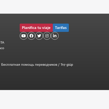
Planifica tu viaje
Tarifas





MTA
sco
/
Бесплатная помощь переводчиков
/
Trợ giúp