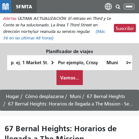
Pasar
SFMTA
Alt
al
nav
Alertas
ÚLTIMA ACTUALIZACIÓN: El retraso en Third y Le
contenido
Conte se ha solucionado. La línea T Third Street en
principal
Suscribir
dirección norte/sur reanuda su servicio regular.
(Más:
36
en las últimas 48 horas)
Planificador de viajes
Lugar
Ubicación
de
final
Cómo
partida
Vamos...
quiero
viajar
Hogar
Cómo desplazarse
Muni
67 Bernal Heights
67 Bernal Heights: Horarios de llegada a The Mission - Servicio dominical
67 Bernal Heights: Horarios de
llegada a The Mission -