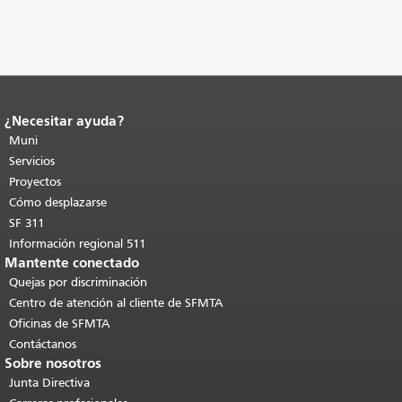
¿Necesitar ayuda?
Fin del contenido de la página.
El resto
de esta página se repite en todas las
Muni
páginas.
Volver al principio del
Servicios
contenido principal
.
Proyectos
Cómo desplazarse
SF 311
Información regional 511
Mantente conectado
Quejas por discriminación
Centro de atención al cliente de SFMTA
Oficinas de SFMTA
Contáctanos
Sobre nosotros
Junta Directiva