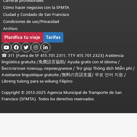
Carreras profesionales
Cómo hacer negocios con la SFMTA
Ciudad y Condado de San Francisco
Condiciones de uso/Privacidad
Archivo
Planifica tu viaje
Tarifas





☎
311 (Fuera de SF 415.701.2311; TTY 415.701.2323) Asistencia
lingüística gratuita /
免費語言協助
/
Ayuda gratis con el idioma
/
Бесплатная помощь переводчиков
/
Trợ giúp Thông dịch Miễn phí
/
Assistance linguistique gratuite
/
無料の言語支援
/
무료 언어 지원
/
Libreng tulong para sa wikang Filipino
Copyright © 2013-2025 Agencia Municipal de Transporte de San
Francisco (SFMTA). Todos los derechos reservados.