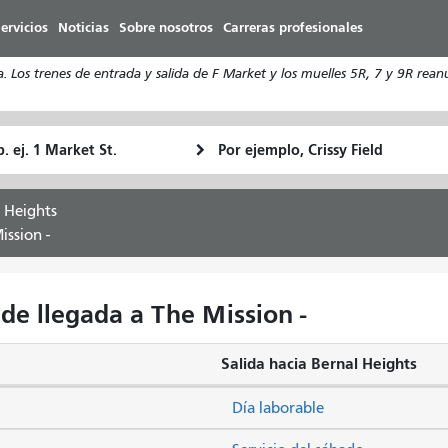
Pasar
ervicios
Noticias
Sobre nosotros
Carreras profesionales
al
contenido
s trenes de entrada y salida de F Market y los muelles 5R, 7 y 9R reanud
principal
ugar
Ubicación
Cómo
e
final
quiero
rtida
viajar
 Heights
ission -
de llegada a The Mission -
Salida hacia Bernal Heights
Día laborable