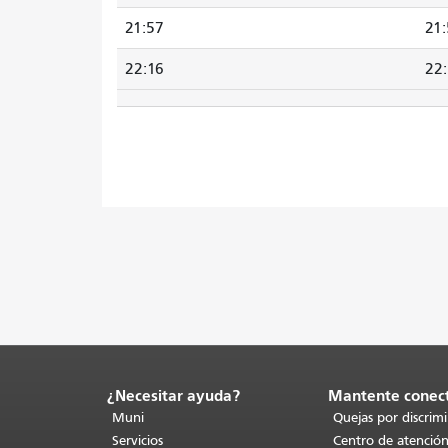
21:57
21
22:16
22
¿Necesitar ayuda?
Mantente conec
Fin
del
Muni
Quejas por discrim
contenido
Servicios
Centro de atención