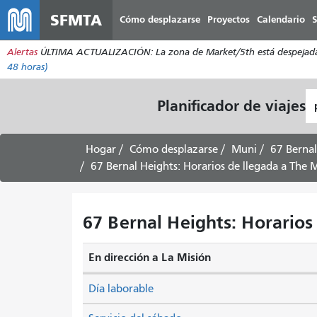
SFMTA
Cómo desplazarse
Proyectos
Calendario
S
Alertas
ÚLTIMA ACTUALIZACIÓN: La zona de Market/5th está despejada. Lo
48 horas)
L
Planificador de viajes
d
pa
Hogar
Cómo desplazarse
Muni
67 Bernal
67 Bernal Heights: Horarios de llegada a The M
67 Bernal Heights: Horarios 
En dirección a La Misión
Día laborable