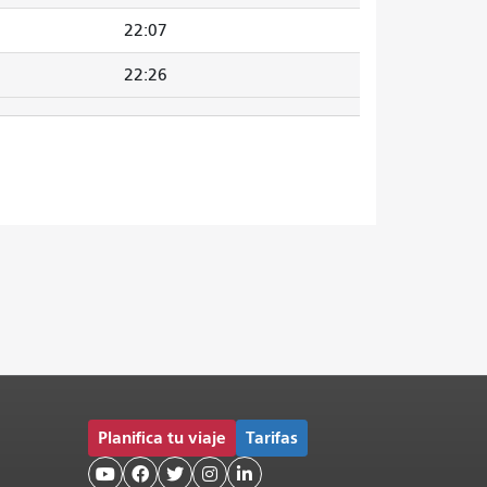
22:07
22:26
Planifica tu viaje
Tarifas




