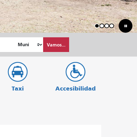
1
2
3
4
Vamos...
Taxi
Accesibilidad