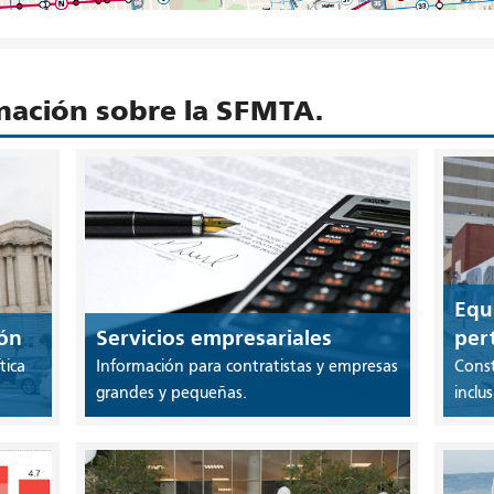
ación sobre la SFMTA.
Equi
ión
Servicios empresariales
per
tica
Información para contratistas y empresas
Const
grandes y pequeñas.
inclu