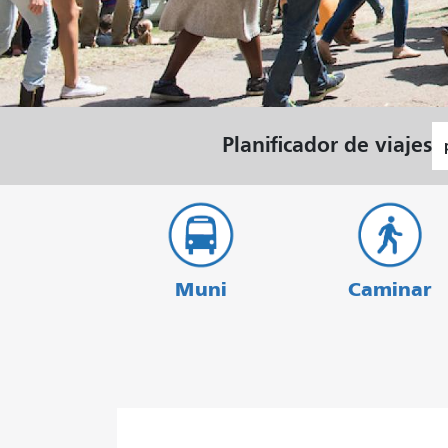
agosto.
en Muni
L
Planificador de viajes
d
pa
Muni
Caminar