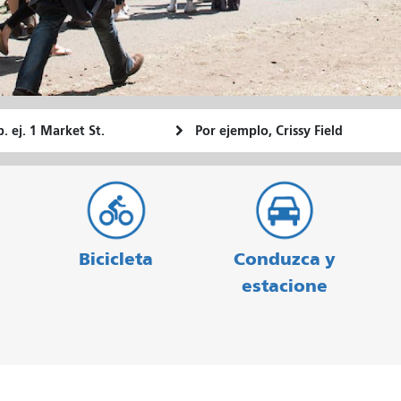
ugar
Ubicación
Cómo
e
final
quiero
rtida
viajar
Bicicleta
Conduzca y
estacione