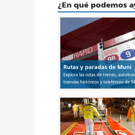
¿En qué podemos a
Rutas y paradas de Muni
Explora las rutas de trenes, autobus
tranvías históricos y teleféricos de M