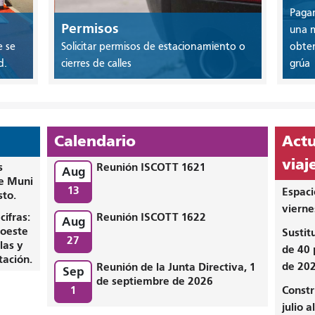
Pagar
Permisos
una m
e se
Solicitar permisos de estacionamiento o
obten
d.
cierres de calles
grúa
Calendario
Actu
viaj
s
Reunión ISCOTT 1621
Aug
de Muni
13
Espaci
sto.
vierne
Reunión ISCOTT 1622
cifras:
Aug
 oeste
Sustit
27
las y
de 40 
tación.
de 20
Reunión de la Junta Directiva, 1
Sep
de septiembre de 2026
1
Constr
julio 