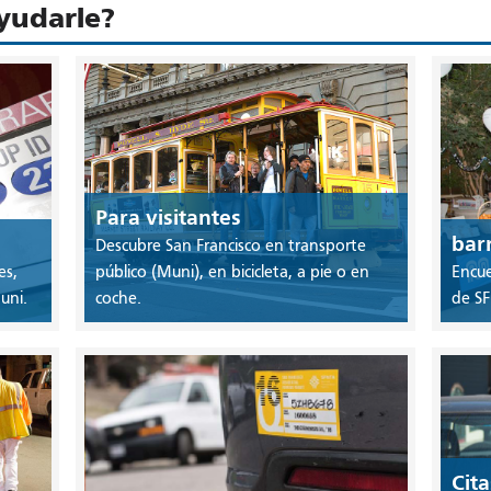
yudarle?
Para visitantes
bar
Descubre San Francisco en transporte
es,
público (Muni), en bicicleta, a pie o en
Encue
uni.
coche.
de SF
Cita