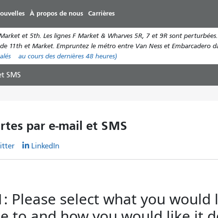
Aller
ouvelles
À propos de nous
Carrières
au
contenu
 Market et 5th. Les lignes F Market & Wharves 5R, 7 et 9R sont perturbées. 
principal
ction de 11th et Market. Empruntez le métro entre Van Ness et Embarcadero da
alés
au cours des dernières 48 heures)
 et SMS
ertes par e-mail et SMS
itter
LinkedIn