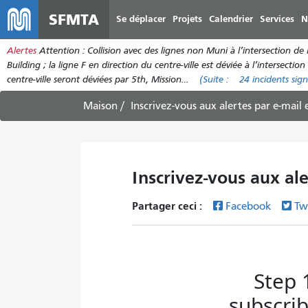
SFMTA
Se déplacer
Projets
Calendrier
Services
N
Alertes
Attention : Collision avec des lignes non Muni à l’intersection de
Building ; la ligne F en direction du centre-ville est déviée à l’interse
centre-ville seront déviées par 5th, Mission…
(Suite :
24 incidents
sign
Maison
Inscrivez-vous aux alertes par e-mail
Inscrivez-vous aux al
Partager ceci :
Facebook
Tw