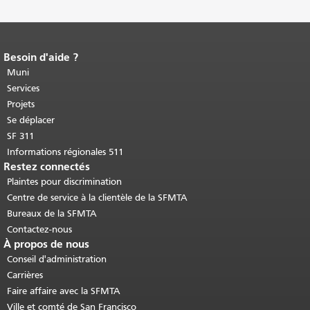
Besoin d'aide ?
Fin du contenu de la page.
Le reste de
cette page se répète sur chaque page.
Muni
Retour au haut du contenu principal
.
Services
Projets
Se déplacer
SF 311
Informations régionales 511
Restez connectés
Plaintes pour discrimination
Centre de service à la clientèle de la SFMTA
Bureaux de la SFMTA
Contactez-nous
À propos de nous
Conseil d'administration
Carrières
Faire affaire avec la SFMTA
Ville et comté de San Francisco