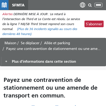
Aller
SFMTA
Bas
au
la
Alertes
DERNIÈRE MISE À JOUR : Le retard à
contenu
nav
l’intersection de Third et Le Conte est résolu. Le service
principal
de la ligne T NB/SB Third Street reprend son cours
S'abonner
normal.
(Plus de
36
incidents signalés au cours des
dernières 48 heures)
Maison
Se déplacer
Allée et parking
Payez une contravention de stationnement ou une amende de transport en commun.
Plus d'informations dans cette section
Payez une contravention de
stationnement ou une amende de
transport en commun.