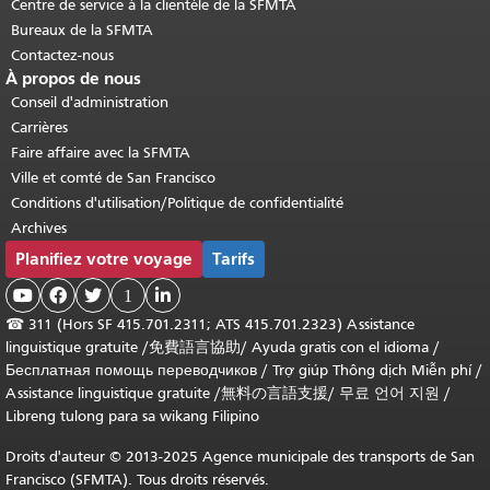
Centre de service à la clientèle de la SFMTA
Bureaux de la SFMTA
Contactez-nous
À propos de nous
Conseil d'administration
Carrières
Faire affaire avec la SFMTA
Ville et comté de San Francisco
Conditions d'utilisation/Politique de confidentialité
Archives
Planifiez votre voyage
Tarifs



1

☎
311 (Hors SF 415.701.2311; ATS 415.701.2323) Assistance
linguistique gratuite /
免費語言協助
/
Ayuda gratis con el idioma
/
Бесплатная помощь переводчиков
/
Trợ giúp Thông dịch Miễn phí
/
Assistance linguistique gratuite
/
無料の言語支援
/
무료 언어 지원
/
Libreng tulong para sa wikang Filipino
Droits d'auteur © 2013-2025 Agence municipale des transports de San
Francisco (SFMTA). Tous droits réservés.