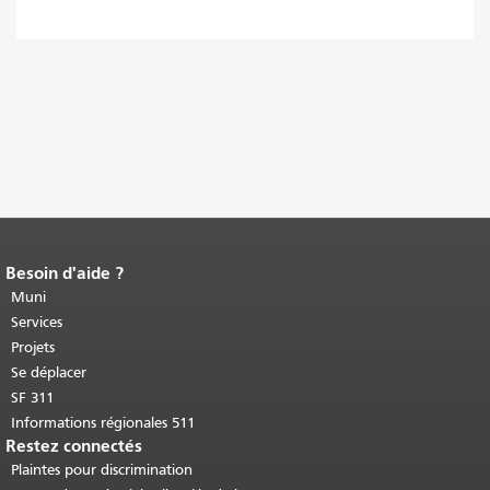
Besoin d'aide ?
Fin du contenu de la page.
Le reste de
cette page se répète sur chaque page.
Muni
Retour au haut du contenu principal
.
Services
Projets
Se déplacer
SF 311
Informations régionales 511
Restez connectés
Plaintes pour discrimination