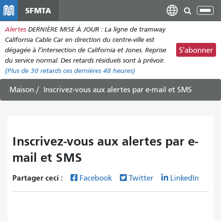
Aller
SFMTA
Bas
au
la
Alertes
DERNIÈRE MISE À JOUR : La ligne de tramway
contenu
nav
California Cable Car en direction du centre-ville est
principal
dégagée à l’intersection de California et Jones. Reprise
S'abonner
du service normal. Des retards résiduels sont à prévoir.
(Plus de
30
retards ces dernières 48 heures)
Maison
Inscrivez-vous aux alertes par e-mail et SMS
Inscrivez-vous aux alertes par e-
mail et SMS
Partager ceci :
Facebook
Twitter
LinkedIn