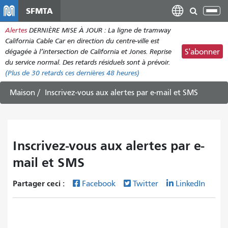
Aller
SFMTA
Bas
au
la
Alertes
DERNIÈRE MISE À JOUR : La ligne de tramway
contenu
nav
California Cable Car en direction du centre-ville est
principal
dégagée à l’intersection de California et Jones. Reprise
S'abonner
du service normal. Des retards résiduels sont à prévoir.
(Plus de
30
retards ces dernières 48 heures)
Maison
Inscrivez-vous aux alertes par e-mail et SMS
Inscrivez-vous aux alertes par e-
mail et SMS
Partager ceci :
Facebook
Twitter
LinkedIn