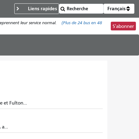
Liens rapides
Français
reprennent leur service normal.
(Plus de
24 bus
en 48
S'abonner
 et Fulton...
a...