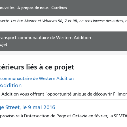
Aller
ouvelles
À propos de nous
Carrières
au
contenu
rte. Les bus Market et Wharves 5R, 7 et 9R, en sens inverse des autres, 
principal
transport communautaire de Western Addition
ojet
rieurs liés à ce projet
rt communautaire de Western Addition
Addition
Addition vous offrent l'opportunité unique de découvrir Fillmore
e Street, le 9 mai 2016
ovisoire à l'intersection de Page et Octavia en février, la SFMTA 