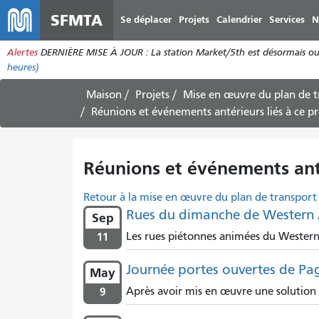
SFMTA
Se déplacer
Projets
Calendrier
Services
N
Alertes
DERNIÈRE MISE À JOUR : La station Market/5th est désormais ouve
heures)
Maison
Projets
Mise en œuvre du plan de 
Réunions et événements antérieurs liés à ce pr
Réunions et événements anté
Retour à la mise en œuvre du plan de transpo
Rues du dimanche de Western 
Sep
11
Les rues piétonnes animées du Western 
Journée portes ouvertes de Pag
May
9
Après avoir mis en œuvre une solution pr