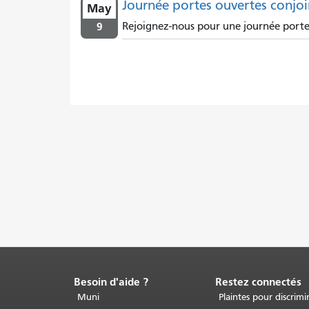
Journée portes ouvertes conjoin
May
9
Rejoignez-nous pour une journée portes 
Besoin d'aide ?
Restez connectés
Fin
du
Muni
Plaintes pour discrimi