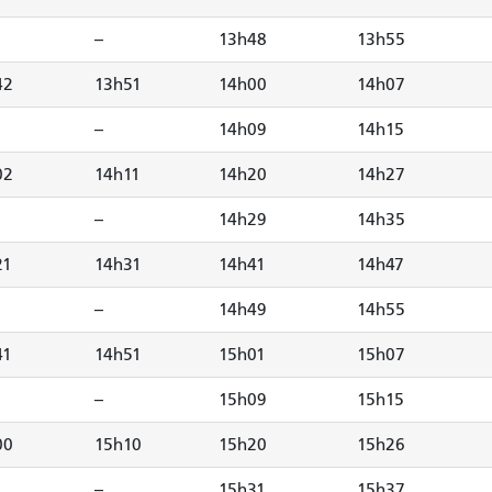
--
13h48
13h55
42
13h51
14h00
14h07
--
14h09
14h15
02
14h11
14h20
14h27
--
14h29
14h35
21
14h31
14h41
14h47
--
14h49
14h55
41
14h51
15h01
15h07
--
15h09
15h15
00
15h10
15h20
15h26
--
15h31
15h37