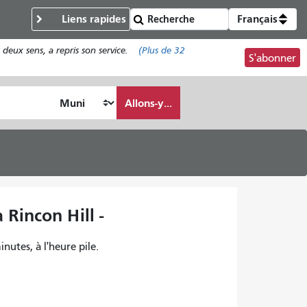
Liens rapides
Français
deux sens, a repris son service.
(Plus de
32
S'abonner
Allons-y...
 Rincon Hill -
inutes, à l'heure pile.