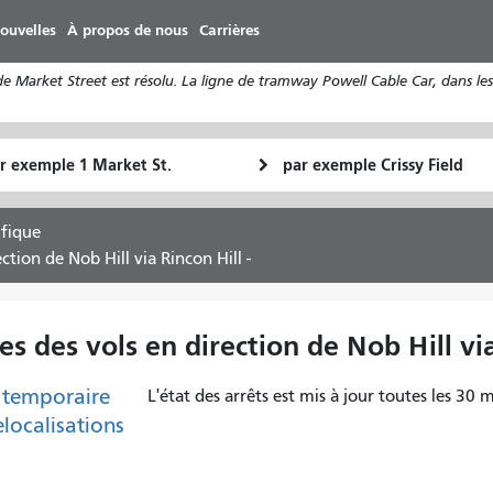
Aller
ouvelles
À propos de nous
Carrières
au
contenu
Market Street est résolu. La ligne de tramway Powell Cable Car, dans les 
principal
u
Lieu
Comment
final
je
art
veux
fique
voyager
ction de Nob Hill via Rincon Hill -
s des vols en direction de Nob Hill via
 temporaire
L'état des arrêts est mis à jour toutes les 30 m
elocalisations