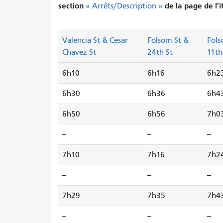
section
de la page de l'i
« Arrêts/Description »
Valencia St & Cesar
Folsom St &
Fols
Chavez St
24th St
11th
6h10
6h16
6h2
6h30
6h36
6h4
6h50
6h56
7h0
--
--
--
7h10
7h16
7h2
--
--
--
7h29
7h35
7h4
--
--
--