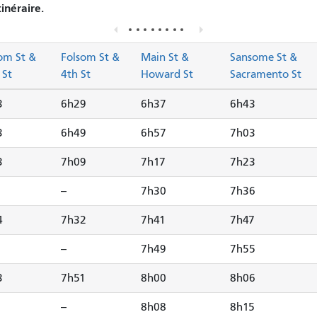
tinéraire.
om St &
Folsom St &
Main St &
Sansome St &
 St
4th St
Howard St
Sacramento St
3
6h29
6h37
6h43
3
6h49
6h57
7h03
3
7h09
7h17
7h23
--
7h30
7h36
4
7h32
7h41
7h47
--
7h49
7h55
3
7h51
8h00
8h06
--
8h08
8h15