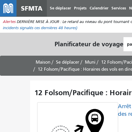
SFMTA
Se déplacer
Projets
Calendrier
Services
N
Alertes
DERNIÈRE MISE À JOUR : Le retard au niveau du pont tournant de 
incidents
signalés ces dernières 48 heures)
Lie
Planificateur de voyage
de
dép
Maison
Se déplacer
Muni
12 Folsom/Paci
12 Folsom/Pacifique : Horaires des vols en dire
12 Folsom/Pacifique : Horaire
Arrêt
des r