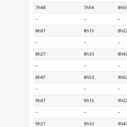
7h48
7h54
8h0
--
--
--
8h07
8h13
8h2
--
--
--
8h27
8h33
8h4
--
--
--
8h47
8h53
9h0
--
--
--
9h07
9h13
9h2
--
--
--
9h27
9h33
9h4