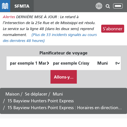
Aller
SFMTA
Bas
au
la
Alertes
DERNIÈRE MISE À JOUR : Le retard à
contenu
nav
l’intersection de la 25e Rue et de Mississippi est résolu.
principal
Le service sur la ligne 48 (dans les deux sens) reprend
S'abonner
normalement.
(Plus de
33
incidents signalés au cours
des dernières 48 heures)
Planificateur de voyage
Lieu
Lieu
de
final
Comment
départ
Allons-y...
je
veux
voyager
Maison
Se déplacer
Muni
15 Bayview Hunters Point Express
15 Bayview Hunters Point Express : Horaires en direction du centre-ville -