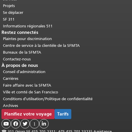
Projets
Se déplacer
SF 311
Informations régionales 511
Restez connectés
Plaintes pour discrimination
Centre de service à la clientèle de la SFMTA
Bureaux de la SFMTA
Contactez-nous
À propos de nous
Conseil d'administration
Carrières
Faire affaire avec la SFMTA
Ville et comté de San Francisco
Conditions d'utilisation/Politique de confidentialité
Archives
Planifiez votre voyage
Tarifs



1

☎
311 (Hors SF 415.701.2311; ATS 415.701.2323) Assistance