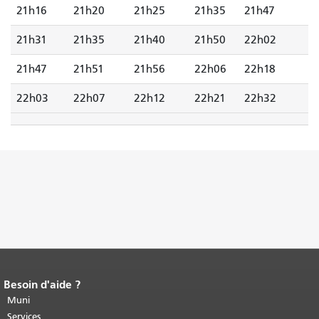
21h16
21h20
21h25
21h35
21h47
21h31
21h35
21h40
21h50
22h02
21h47
21h51
21h56
22h06
22h18
22h03
22h07
22h12
22h21
22h32
Besoin d'aide ?
Fin du contenu de la page.
Le reste de
cette page se répète sur chaque page.
Muni
Retour au haut du contenu principal
.
Services