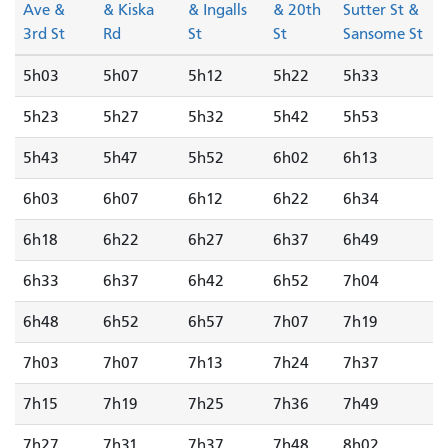
Ave &
& Kiska
& Ingalls
& 20th
Sutter St &
3rd St
Rd
St
St
Sansome St
5h03
5h07
5h12
5h22
5h33
5h23
5h27
5h32
5h42
5h53
5h43
5h47
5h52
6h02
6h13
6h03
6h07
6h12
6h22
6h34
6h18
6h22
6h27
6h37
6h49
6h33
6h37
6h42
6h52
7h04
6h48
6h52
6h57
7h07
7h19
7h03
7h07
7h13
7h24
7h37
7h15
7h19
7h25
7h36
7h49
7h27
7h31
7h37
7h48
8h02