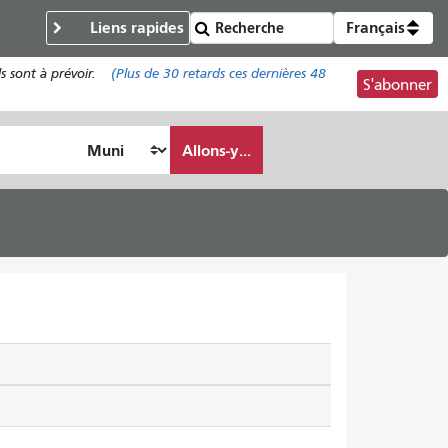
Liens rapides
Français
s sont à prévoir.
(Plus de
30 retards
ces dernières 48
S'abonner
Allons-y...