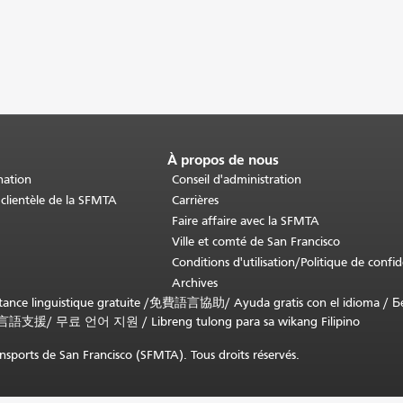
À propos de nous
nation
Conseil d'administration
 clientèle de la SFMTA
Carrières
Faire affaire avec la SFMTA
Ville et comté de San Francisco
Conditions d'utilisation/Politique de confid
Archives
nce linguistique gratuite /
免費語言協助
/
Ayuda gratis con el idioma
/
Б
言語支援
/
무료 언어 지원
/
Libreng tulong para sa wikang Filipino
sports de San Francisco (SFMTA). Tous droits réservés.