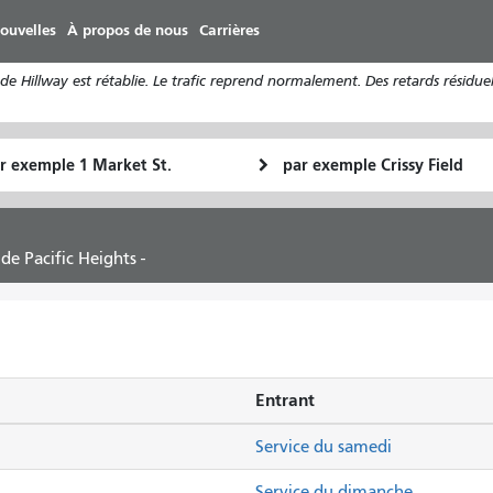
Aller
ouvelles
À propos de nous
Carrières
au
contenu
 Hillway est rétablie. Le trafic reprend normalement. Des retards résiduel
principal
u
Lieu
Comment
final
je
art
veux
voyager
de Pacific Heights -
Entrant
Service du samedi
Service du dimanche