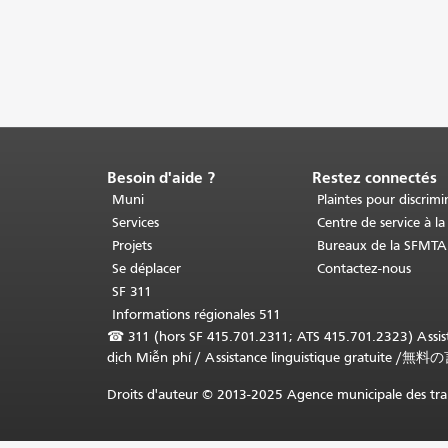
Besoin d'aide ?
Restez connectés
Fin
du
Muni
Plaintes pour discrimi
contenu
Services
Centre de service à la
de
Projets
Bureaux de la SFMTA
la
Se déplacer
Contactez-nous
page.
Le
SF 311
reste
Informations régionales 511
de
☎
311 (hors SF 415.701.2311; ATS 415.701.2323) Assista
cette
dịch Miễn phí
/
Assistance linguistique gratuite
/
無料の
page
se
Droits d'auteur © 2013-2025 Agence municipale des tran
répète
sur