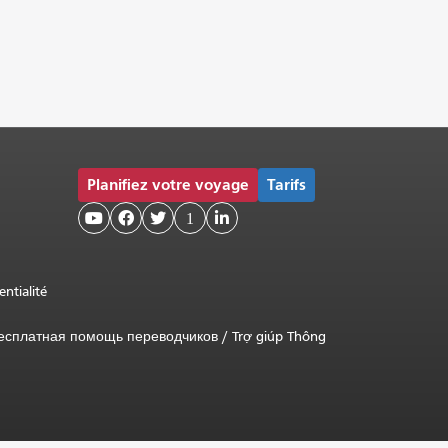
Planifiez votre voyage
Tarifs



1

entialité
есплатная помощь переводчиков
/
Trợ giúp Thông