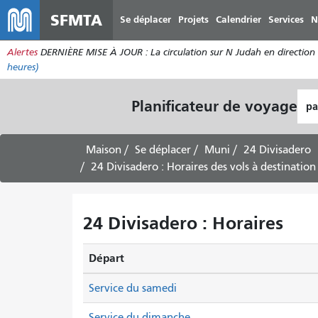
SFMTA
Se déplacer
Projets
Calendrier
Services
N
Alertes
DERNIÈRE MISE À JOUR : La circulation sur N Judah en direction de
heures)
Lie
Planificateur de voyage
de
dép
Maison
Se déplacer
Muni
24 Divisadero
24 Divisadero : Horaires des vols à destination 
24 Divisadero : Horaires
Départ
Service du samedi
Service du dimanche