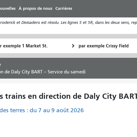
Aller
ouvelles
À propos de nous
Carrières
au
contenu
derick et Divisadero est résolu. Les lignes 5 et 5R, dans les deux sens, re
principal
u
Lieu
Comment
final
je
art
veux
e
voyager
ion de Daly City BART – Service du samedi
s trains en direction de Daly City BAR
des terres : du 7 au 9 août 2026