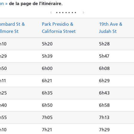
de la page de l'itinéraire.
on »
ombard St &
Park Presidio &
19th Ave &
illmore St
California Street
Judah St
h10
5h20
5h28
h29
5h39
5h47
h50
6h00
6h08
h11
6h21
6h29
h25
6h35
6h43
h40
6h50
6h58
h55
7h05
7h13
h10
7h21
7h29