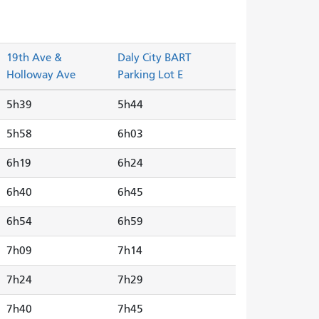
19th Ave &
Daly City BART
Holloway Ave
Parking Lot E
5h39
5h44
5h58
6h03
6h19
6h24
6h40
6h45
6h54
6h59
7h09
7h14
7h24
7h29
7h40
7h45