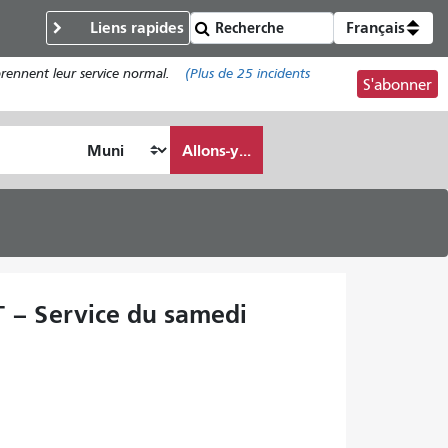
Liens rapides
Français
prennent leur service normal.
(Plus de
25
incidents
S'abonner
Allons-y...
T – Service du samedi