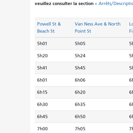
veuillez consulter la section
« Arrêts/Descripti
Powell St &
Van Ness Ave & North
L
Beach St
Point St
F
5h01
5h05
5
5h20
5h24
5
5h41
5h45
5
6h01
6h06
6
6h15
6h20
6
6h30
6h35
6
6h45
6h50
6
7h00
7h05
7