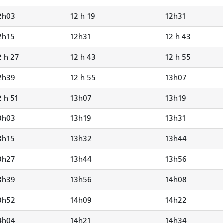
2h03
12 h 19
12h31
2h15
12h31
12 h 43
2 h 27
12 h 43
12 h 55
2h39
12 h 55
13h07
2 h 51
13h07
13h19
3h03
13h19
13h31
3h15
13h32
13h44
3h27
13h44
13h56
3h39
13h56
14h08
3h52
14h09
14h22
4h04
14h21
14h34