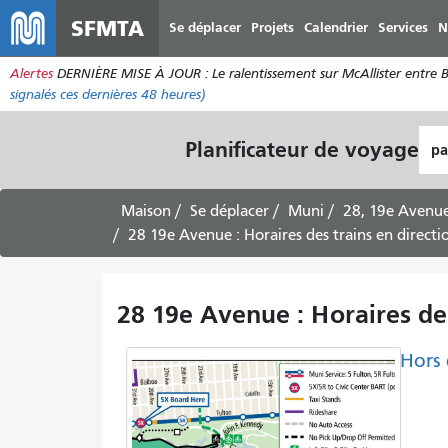
SFMTA
Se déplacer
Projets
Calendrier
Services
N
Alertes
DERNIÈRE MISE À JOUR : Le ralentissement sur McAllister entre Bro
signalés ces dernières 48 heures)
Lie
Planificateur de voyage
de
dép
Maison
Se déplacer
Muni
28, 19e Avenu
28 19e Avenue : Horaires des trains en direct
28 19e Avenue : Horaires de
Hors 