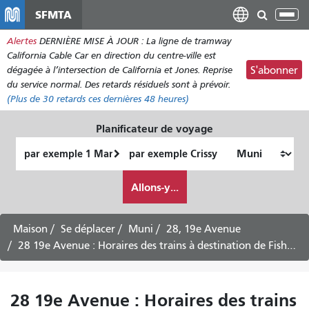
Aller
SFMTA
Bas
au
la
Alertes
DERNIÈRE MISE À JOUR : La ligne de tramway
contenu
nav
California Cable Car en direction du centre-ville est
principal
dégagée à l’intersection de California et Jones. Reprise
S'abonner
du service normal. Des retards résiduels sont à prévoir.
(Plus de
30
retards ces dernières 48 heures)
Planificateur de voyage
Lieu
Lieu
de
final
Comment
départ
Allons-y...
je
veux
voyager
Maison
Se déplacer
Muni
28, 19e Avenue
28 19e Avenue : Horaires des trains à destination de Fisherman's Wharf - Service en semaine
28 19e Avenue : Horaires des trains