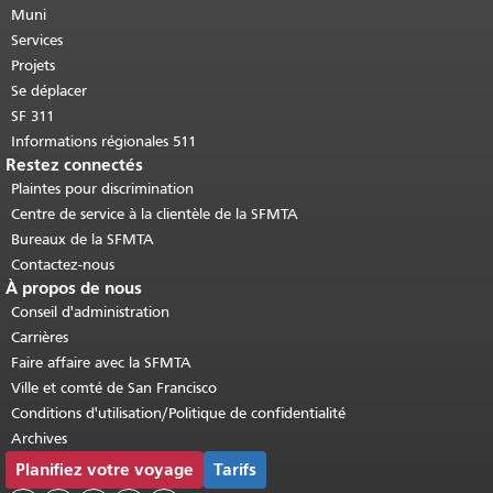
cette page se répète sur chaque page.
Muni
Retour au haut du contenu principal
.
Services
Projets
Se déplacer
SF 311
Informations régionales 511
Restez connectés
Plaintes pour discrimination
Centre de service à la clientèle de la SFMTA
Bureaux de la SFMTA
Contactez-nous
À propos de nous
Conseil d'administration
Carrières
Faire affaire avec la SFMTA
Ville et comté de San Francisco
Conditions d'utilisation/Politique de confidentialité
Archives
Planifiez votre voyage
Tarifs