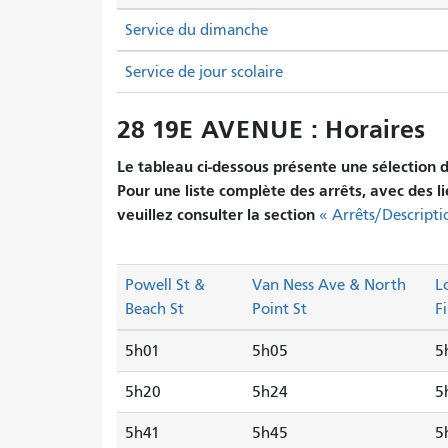
Service du dimanche
Service de jour scolaire
28 19E AVENUE : Horaires
Le tableau ci-dessous présente une sélection d'
Pour une liste complète des arrêts, avec des l
veuillez consulter la section
« Arrêts/Descripti
Powell St &
Van Ness Ave & North
L
Beach St
Point St
F
5h01
5h05
5
5h20
5h24
5
5h41
5h45
5