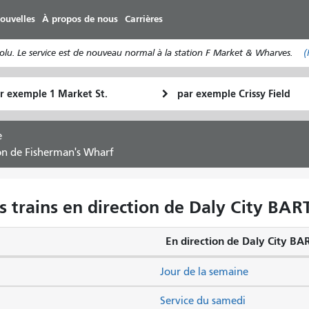
Aller
ouvelles
À propos de nous
Carrières
au
contenu
lu. Le service est de nouveau normal à la station F Market & Wharves.
(
principal
u
Lieu
Comment
final
je
art
veux
e
voyager
ion de Fisherman's Wharf
s trains en direction de Daly City BA
En direction de Daly City BA
Jour de la semaine
Service du samedi