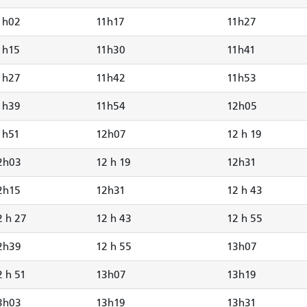
1h02
11h17
11h27
1h15
11h30
11h41
1h27
11h42
11h53
1h39
11h54
12h05
1h51
12h07
12 h 19
2h03
12 h 19
12h31
2h15
12h31
12 h 43
2 h 27
12 h 43
12 h 55
2h39
12 h 55
13h07
2 h 51
13h07
13h19
3h03
13h19
13h31