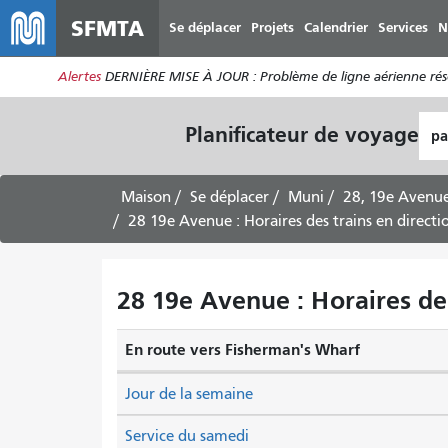
SFMTA
Se déplacer
Projets
Calendrier
Services
N
Alertes
DERNIÈRE MISE À JOUR : Problème de ligne aérienne réso
Lie
Planificateur de voyage
de
dép
Maison
Se déplacer
Muni
28, 19e Avenu
28 19e Avenue : Horaires des trains en direct
28 19e Avenue : Horaires de
En route vers Fisherman's Wharf
Jour de la semaine
Service du samedi