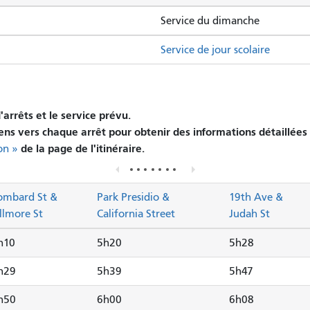
Service du dimanche
Service de jour scolaire
arrêts et le service prévu.
iens vers chaque arrêt pour obtenir des informations détaillées 
de la page de l'itinéraire.
on »
ombard St &
Park Presidio &
19th Ave &
illmore St
California Street
Judah St
h10
5h20
5h28
h29
5h39
5h47
h50
6h00
6h08