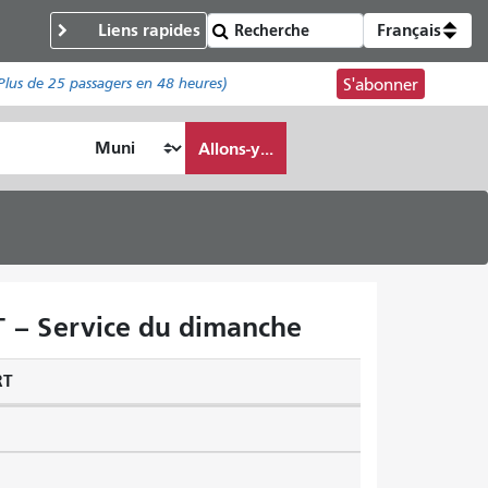
Liens rapides
Français
Plus de
25 passagers
en 48 heures)
S'abonner
Allons-y...
RT – Service du dimanche
RT