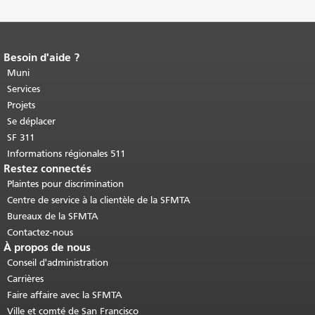
Besoin d'aide ?
Fin du contenu de la page.
Le reste de
cette page se répète sur chaque page.
Muni
Retour au haut du contenu principal
.
Services
Projets
Se déplacer
SF 311
Informations régionales 511
Restez connectés
Plaintes pour discrimination
Centre de service à la clientèle de la SFMTA
Bureaux de la SFMTA
Contactez-nous
À propos de nous
Conseil d'administration
Carrières
Faire affaire avec la SFMTA
Ville et comté de San Francisco