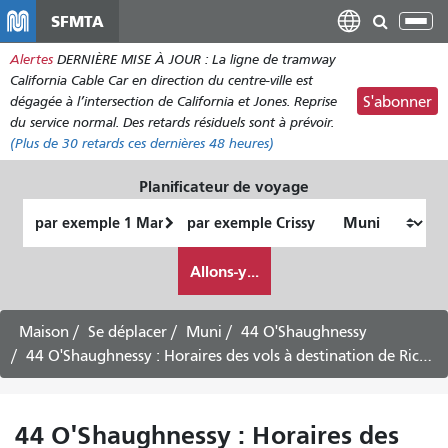
Aller
SFMTA
Bas
au
la
Alertes
DERNIÈRE MISE À JOUR : La ligne de tramway
contenu
nav
California Cable Car en direction du centre-ville est
principal
dégagée à l’intersection de California et Jones. Reprise
S'abonner
du service normal. Des retards résiduels sont à prévoir.
(Plus de
30
retards ces dernières 48 heures)
Planificateur de voyage
Lieu
Lieu
de
final
Comment
départ
Allons-y...
je
veux
voyager
Maison
Se déplacer
Muni
44 O'Shaughnessy
44 O'Shaughnessy : Horaires des vols à destination de Richmond -
44 O'Shaughnessy : Horaires des