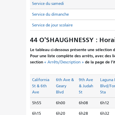
Service du samedi
Service du dimanche
Service de jour scolaire
44 O'SHAUGHNESSY : Horai
Le tableau ci-dessous présente une sélection d'
Pour une liste complète des arrêts, avec des li
section
de la page de l'i
« Arrêts/Description »
California
6th Ave &
9th Ave
Laguna
St & 6th
Geary
& Judah
Blvd/For
Ave
Blvd
St
Sta
5h55
6h00
6h08
6h12
6h15
6h20
6h28
6h32