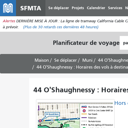
SFMTA
Se déplacer
Projets
Calendrier
Services
N
Alertes
DERNIÈRE MISE À JOUR : La ligne de tramway California Cable Car e
à prévoir.
(Plus de
30
retards ces dernières 48 heures)
Lie
Planificateur de voyage
de
dép
Maison
Se déplacer
Muni
44 O'Shaughne
44 O'Shaughnessy : Horaires des vols à destina
44 O'Shaughnessy : Horaires
Hors 