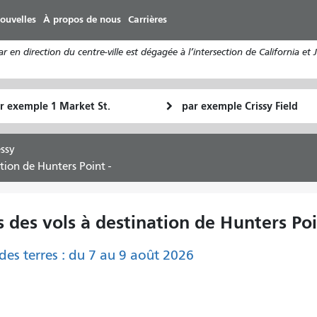
Aller
ouvelles
À propos de nous
Carrières
au
contenu
n direction du centre-ville est dégagée à l’intersection de California et J
principal
u
Lieu
Comment
final
je
art
veux
ssy
voyager
tion de Hunters Point -
 des vols à destination de Hunters Poi
des terres : du 7 au 9 août 2026