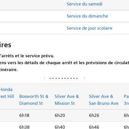
Service du samedi
Service du dimanche
Service de jour scolaire
res
arrêts et le service prévu.
ens vers les détails de chaque arrêt et les prévisions de circula
tinéraire.
 Honda
est Hill
Bosworth St &
Silver Ave &
Silver Ave &
Pa
Diamond St
Mission St
San Bruno Ave
3r
6h18
6h20
6h26
6h
6h38
6h40
6h46
6h