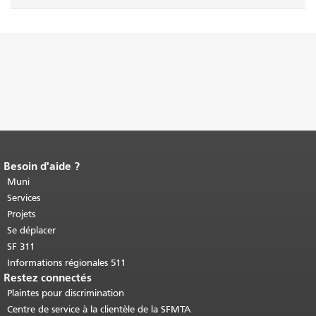
Besoin d'aide ?
Fin du contenu de la page.
Le reste de
cette page se répète sur chaque page.
Muni
Retour au haut du contenu principal
.
Services
Projets
Se déplacer
SF 311
Informations régionales 511
Restez connectés
Plaintes pour discrimination
Centre de service à la clientèle de la SFMTA