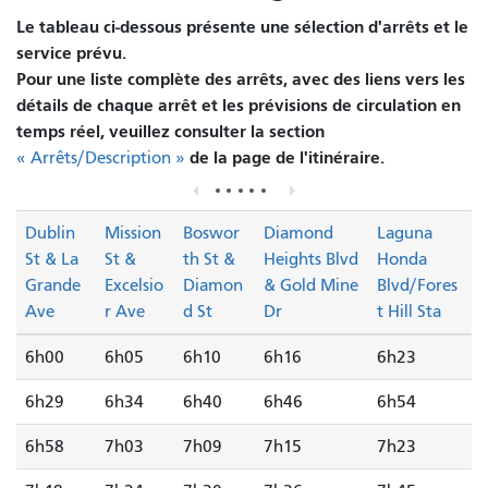
Le tableau ci-dessous présente une sélection d'arrêts et le
service prévu.
Pour une liste complète des arrêts, avec des liens vers les
détails de chaque arrêt et les prévisions de circulation en
temps réel, veuillez consulter la section
de la page de l'itinéraire.
« Arrêts/Description »
Dublin
Mission
Boswor
Diamond
Laguna
St & La
St &
th St &
Heights Blvd
Honda
Grande
Excelsio
Diamon
& Gold Mine
Blvd/Fores
Ave
r Ave
d St
Dr
t Hill Sta
6h00
6h05
6h10
6h16
6h23
6h29
6h34
6h40
6h46
6h54
6h58
7h03
7h09
7h15
7h23