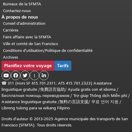
Bureaux de la SFMTA
Contactez-nous
À propos de nous
Conseil d'administration
Carrières
Faire affaire avec la SFMTA
Ville et comté de San Francisco
Conditions d'utilisation/Politique de confidentialité
Archives
Planifiez votre voyage
Tarifs



1

☎
311 (Hors SF 415.701.2311; ATS 415.701.2323) Assistance
linguistique gratuite /
免費語言協助
/
Ayuda gratis con el idioma
/
Бесплатная помощь переводчиков
/
Trợ giúp Thông dịch Miễn phí
/
Assistance linguistique gratuite
/
無料の言語支援
/
무료 언어 지원
/
Libreng tulong para sa wikang Filipino
Droits d'auteur © 2013-2025 Agence municipale des transports de San
Francisco (SFMTA). Tous droits réservés.