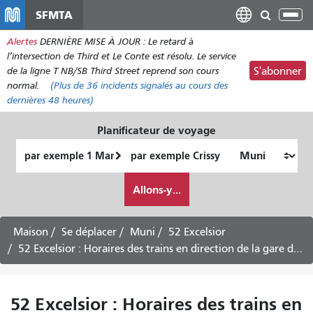
Aller
SFMTA
Bas
au
la
Alertes
DERNIÈRE MISE À JOUR : Le retard à
contenu
nav
l’intersection de Third et Le Conte est résolu. Le service
principal
de la ligne T NB/SB Third Street reprend son cours
S'abonner
normal.
(Plus de
36
incidents signalés au cours des
dernières 48 heures)
Planificateur de voyage
Lieu
Lieu
de
final
Comment
départ
Allons-y...
je
veux
voyager
Maison
Se déplacer
Muni
52 Excelsior
52 Excelsior : Horaires des trains en direction de la gare de Forest Hill -
52 Excelsior : Horaires des trains en