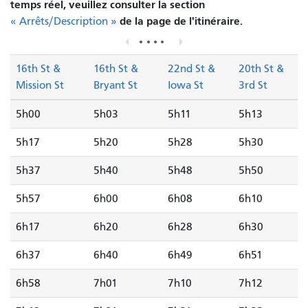
temps réel, veuillez consulter la section
de la page de l'itinéraire.
« Arrêts/Description »
16th St &
16th St &
22nd St &
20th St &
Mission St
Bryant St
Iowa St
3rd St
5h00
5h03
5h11
5h13
5h17
5h20
5h28
5h30
5h37
5h40
5h48
5h50
5h57
6h00
6h08
6h10
6h17
6h20
6h28
6h30
6h37
6h40
6h49
6h51
6h58
7h01
7h10
7h12