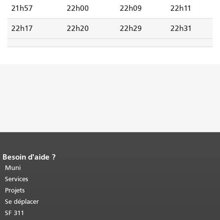
21h57
22h00
22h09
22h11
22h17
22h20
22h29
22h31
Besoin d'aide ?
Fin du contenu de la page.
Le reste de
cette page se répète sur chaque page.
Muni
Retour au haut du contenu principal
.
Services
Projets
Se déplacer
SF 311