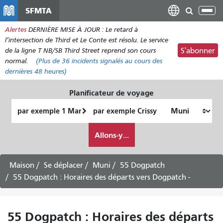
Aller
SFMTA
Bas
au
la
Alertes
DERNIÈRE MISE À JOUR : Le retard à
contenu
nav
l’intersection de Third et Le Conte est résolu. Le service
principal
de la ligne T NB/SB Third Street reprend son cours
S'abonner
normal.
(Plus de
36
incidents signalés au cours des
dernières 48 heures)
Planificateur de voyage
Lieu
Lieu
de
final
Comment
départ
Allons-y...
je
veux
voyager
Maison
Se déplacer
Muni
55 Dogpatch
55 Dogpatch : Horaires des départs vers Dogpatch -
55 Dogpatch : Horaires des départs