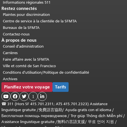
Informations régionales 511
Restez connectés
Plaintes pour discrimination
Centre de service à la clientèle de la SFMTA
Bureaux de la SFMTA
Contactez-nous
À propos de nous
Conseil d'administration
Carrières
Faire affaire avec la SFMTA
Ville et comté de San Francisco
Conditions d'utilisation/Politique de confidentialité
Archives
Planifiez votre voyage
Tarifs



1

☎
311 (Hors SF 415.701.2311; ATS 415.701.2323) Assistance
linguistique gratuite /
免費語言協助
/
Ayuda gratis con el idioma
/
Бесплатная помощь переводчиков
/
Trợ giúp Thông dịch Miễn phí
/
Assistance linguistique gratuite
/
無料の言語支援
/
무료 언어 지원
/