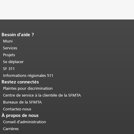
Besoin d'aide ?
Fin du contenu de la page.
Le reste de
cette page se répète sur chaque page.
Muni
Retour au haut du contenu principal
.
Services
Projets
Se déplacer
SF 311
Informations régionales 511
Restez connectés
Plaintes pour discrimination
Centre de service à la clientèle de la SFMTA
Bureaux de la SFMTA
Contactez-nous
À propos de nous
Conseil d'administration
Carrières