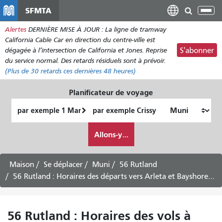
Aller
SFMTA
Bas
au
la
Alertes
DERNIÈRE MISE À JOUR : La ligne de tramway
contenu
nav
California Cable Car en direction du centre-ville est
principal
dégagée à l’intersection de California et Jones. Reprise
S'abonner
du service normal. Des retards résiduels sont à prévoir.
(Plus de
30
retards ces dernières 48 heures)
Planificateur de voyage
Lieu
Lieu
de
final
Comment
départ
Allons-y...
je
veux
voyager
Maison
Se déplacer
Muni
56 Rutland
56 Rutland : Horaires des départs vers Arleta et Bayshore via Mansell – 3 août 2026
56 Rutland : Horaires des vols à