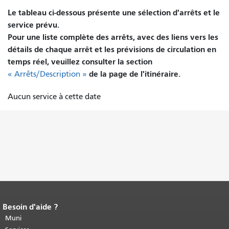
Le tableau ci-dessous présente une sélection d'arrêts et le
service prévu.
Pour une liste complète des arrêts, avec des liens vers les
détails de chaque arrêt et les prévisions de circulation en
temps réel, veuillez consulter la section
de la page de l'itinéraire.
« Arrêts/Description »
Aucun service à cette date
Besoin d'aide ?
Fin du contenu de la page.
Le reste de
cette page se répète sur chaque page.
Muni
Retour au haut du contenu principal
.