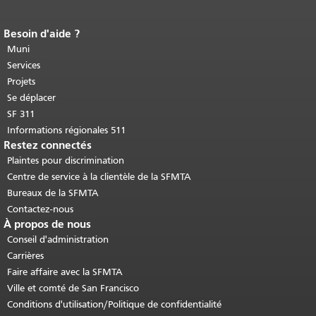
Besoin d'aide ?
Fin du contenu de la page.
Le reste de
cette page se répète sur chaque page.
Muni
Retour au haut du contenu principal
.
Services
Projets
Se déplacer
SF 311
Informations régionales 511
Restez connectés
Plaintes pour discrimination
Centre de service à la clientèle de la SFMTA
Bureaux de la SFMTA
Contactez-nous
À propos de nous
Conseil d'administration
Carrières
Faire affaire avec la SFMTA
Ville et comté de San Francisco
Conditions d'utilisation/Politique de confidentialité