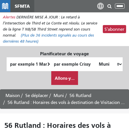
Aller
SFMTA
Bas
au
la
Alertes
DERNIÈRE MISE À JOUR : Le retard à
contenu
nav
l’intersection de Third et Le Conte est résolu. Le service
principal
de la ligne T NB/SB Third Street reprend son cours
S'abonner
normal.
(Plus de
36
incidents signalés au cours des
dernières 48 heures)
Planificateur de voyage
Lieu
Lieu
de
final
Comment
départ
Allons-y...
je
veux
voyager
Maison
Se déplacer
Muni
56 Rutland
56 Rutland : Horaires des vols à destination de Visitacion Valley -
56 Rutland : Horaires des vols à