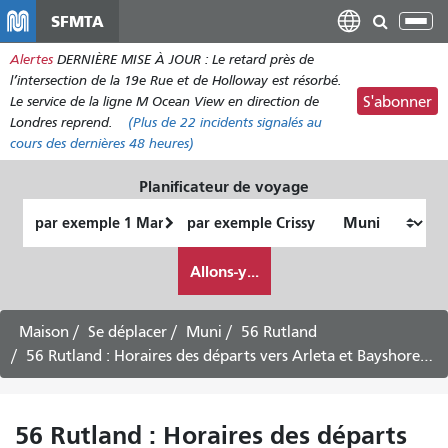
Aller
SFMTA
Bas
au
la
Alertes
DERNIÈRE MISE À JOUR : Le retard près de
contenu
nav
l’intersection de la 19e Rue et de Holloway est résorbé.
principal
Le service de la ligne M Ocean View en direction de
S'abonner
Londres reprend.
(Plus de
22 incidents
signalés au
cours des dernières 48 heures)
Planificateur de voyage
Lieu
Lieu
de
final
Comment
départ
Allons-y...
je
veux
voyager
Maison
Se déplacer
Muni
56 Rutland
56 Rutland : Horaires des départs vers Arleta et Bayshore via Mansell - Service du samedi
56 Rutland : Horaires des départs