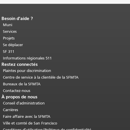
Besoin d'aide ?
Fin du contenu de la page.
Le reste de
cette page se répète sur chaque page.
Muni
Retour au haut du contenu principal
.
Services
Projets
Se déplacer
SF 311
Informations régionales 511
Restez connectés
Plaintes pour discrimination
Centre de service à la clientèle de la SFMTA
Bureaux de la SFMTA
Contactez-nous
À propos de nous
Conseil d'administration
Carrières
Faire affaire avec la SFMTA
Ville et comté de San Francisco
Conditions d'utilisation/Politique de confidentialité