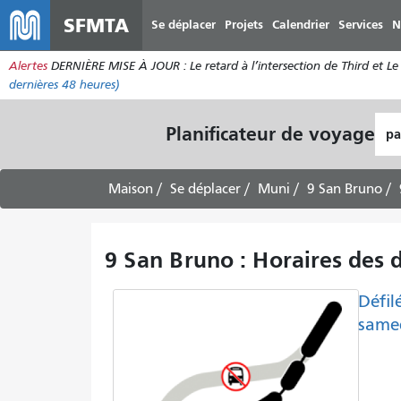
SFMTA
Se déplacer
Projets
Calendrier
Services
N
Alertes
DERNIÈRE MISE À JOUR : Le retard à l’intersection de Third et Le 
dernières 48 heures)
Lie
Planificateur de voyage
de
dép
Maison
Se déplacer
Muni
9 San Bruno
9 San Bruno : Horaires des d
Défil
samed