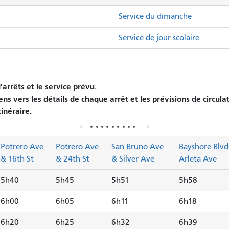
Service du dimanche
Service de jour scolaire
arrêts et le service prévu.
ens vers les détails de chaque arrêt et les prévisions de circula
tinéraire.
Potrero Ave
Potrero Ave
San Bruno Ave
Bayshore Blvd
& 16th St
& 24th St
& Silver Ave
Arleta Ave
5h40
5h45
5h51
5h58
6h00
6h05
6h11
6h18
6h20
6h25
6h32
6h39