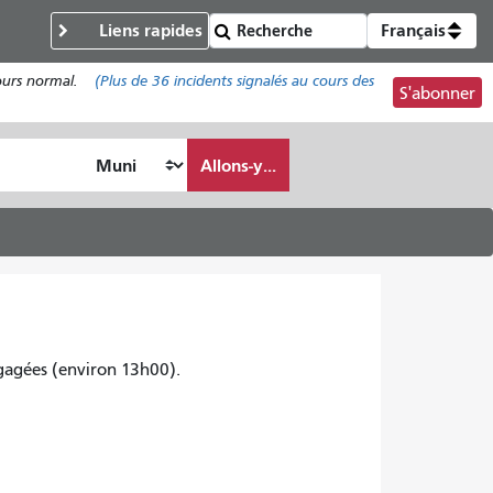
Liens rapides
Français
cours normal.
(Plus de
36
incidents signalés au cours des
S'abonner
Allons-y...
égagées (environ 13h00).