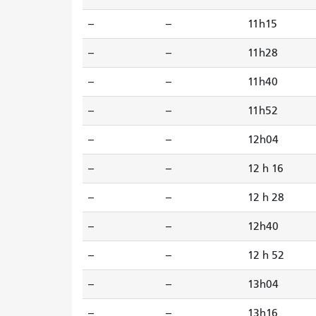
--
--
11h15
--
--
11h28
--
--
11h40
--
--
11h52
--
--
12h04
--
--
12 h 16
--
--
12 h 28
--
--
12h40
--
--
12 h 52
--
--
13h04
--
--
13h16