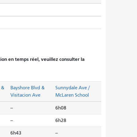
tion en temps réel, veuillez consulter la
 &
Bayshore Blvd &
Sunnydale Ave /
Visitacion Ave
McLaren School
--
6h08
--
6h28
6h43
--