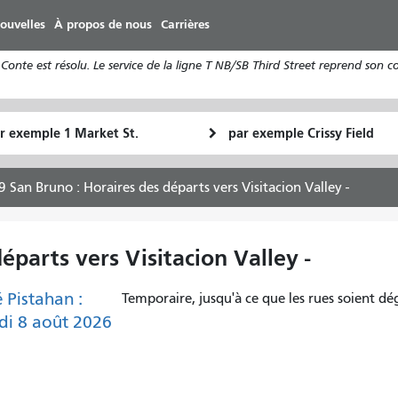
Aller
ouvelles
À propos de nous
Carrières
au
contenu
Conte est résolu. Le service de la ligne T NB/SB Third Street reprend son 
principal
u
Lieu
Comment
final
je
art
veux
9 San Bruno : Horaires des départs vers Visitacion Valley -
voyager
éparts vers Visitacion Valley -
é Pistahan :
Temporaire, jusqu'à ce que les rues soient d
i 8 août 2026