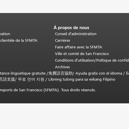
À propos de nous
nation
Conseil d'administration
 clientèle de la SFMTA
Carrières
Faire affaire avec la SFMTA
Ville et comté de San Francisco
Conditions d'utilisation/Politique de confid
Archives
nce linguistique gratuite /
免費語言協助
/
Ayuda gratis con el idioma
/
Б
言語支援
/
무료 언어 지원
/
Libreng tulong para sa wikang Filipino
sports de San Francisco (SFMTA). Tous droits réservés.