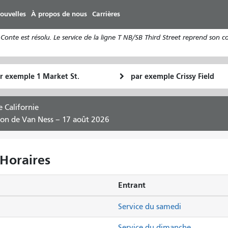
Aller
ouvelles
À propos de nous
Carrières
au
contenu
Conte est résolu. Le service de la ligne T NB/SB Third Street reprend son 
principal
u
Lieu
Comment
final
je
art
veux
 Californie
voyager
tion de Van Ness – 17 août 2026
 Horaires
Entrant
Service du samedi
Service du dimanche