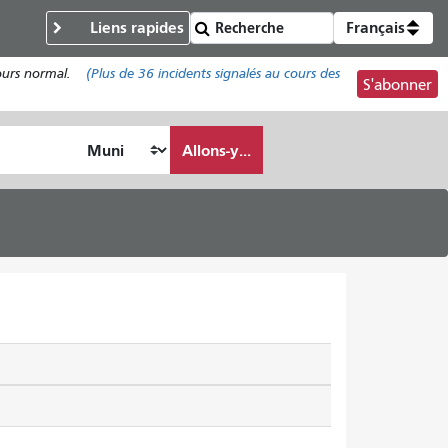
Liens rapides
Français
cours normal.
(Plus de
36
incidents signalés au cours des
S'abonner
Allons-y...