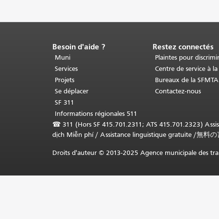
Besoin d'aide ?
Restez connectés
Fin
du
Muni
Plaintes pour discrimi
contenu
Services
Centre de service à la
de
Projets
Bureaux de la SFMTA
la
Se déplacer
Contactez-nous
page.
Le
SF 311
reste
Informations régionales 511
de
☎
311 (Hors SF 415.701.2311; ATS 415.701.2323) Assista
cette
dịch Miễn phí
/
Assistance linguistique gratuite
/
無料の
page
se
Droits d'auteur © 2013-2025 Agence municipale des tran
répète
sur
chaque
page.
Retour
au