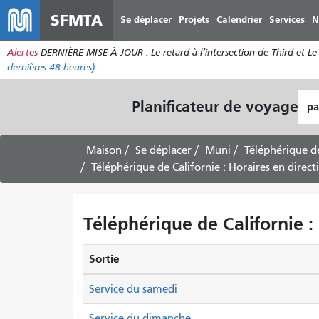
SFMTA
Se déplacer
Projets
Calendrier
Services
N
Alertes
DERNIÈRE MISE À JOUR : Le retard à l’intersection de Third et Le 
dernières 48 heures)
Lie
Planificateur de voyage
de
dép
Maison
Se déplacer
Muni
Téléphérique de
Téléphérique de Californie : Horaires en direc
Téléphérique de Californie :
Sortie
Service du samedi
Service du dimanche