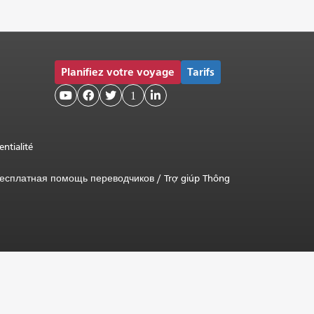
Planifiez votre voyage
Tarifs



1

entialité
есплатная помощь переводчиков
/
Trợ giúp Thông