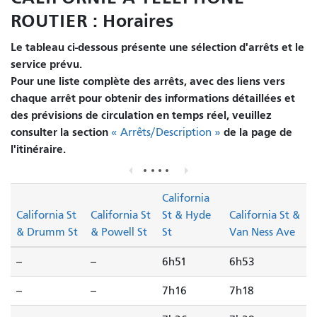
ROUTIER : Horaires
Le tableau ci-dessous présente une sélection d'arrêts et le
service prévu.
Pour une liste complète des arrêts, avec des liens vers
chaque arrêt pour obtenir des informations détaillées et
des prévisions de circulation en temps réel, veuillez
consulter la section
de la page de
« Arrêts/Description »
l'itinéraire.
California
California St
California St
St & Hyde
California St &
& Drumm St
& Powell St
St
Van Ness Ave
--
--
6h51
6h53
--
--
7h16
7h18