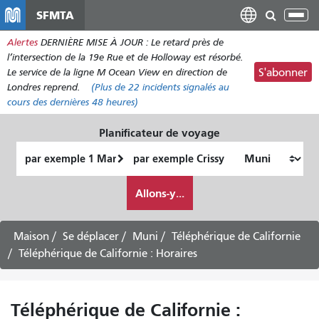
Aller
SFMTA
Bas
au
la
Alertes
DERNIÈRE MISE À JOUR : Le retard près de
contenu
nav
l’intersection de la 19e Rue et de Holloway est résorbé.
principal
Le service de la ligne M Ocean View en direction de
S'abonner
Londres reprend.
(Plus de
22 incidents
signalés au
cours des dernières 48 heures)
Planificateur de voyage
Lieu
Lieu
de
final
Comment
départ
Allons-y...
je
veux
voyager
Maison
Se déplacer
Muni
Téléphérique de Californie
Téléphérique de Californie : Horaires
Téléphérique de Californie :