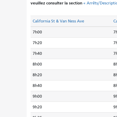
veuillez consulter la section
« Arrêts/Descripti
California St & Van Ness Ave
Ca
7h00
7
7h20
7
7h40
7
8h00
8
8h20
8
8h40
8
9h00
9
9h20
9