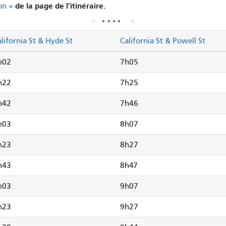
de la page de l'itinéraire.
on »
lifornia St & Hyde St
California St & Powell St
h02
7h05
h22
7h25
h42
7h46
h03
8h07
h23
8h27
h43
8h47
h03
9h07
h23
9h27