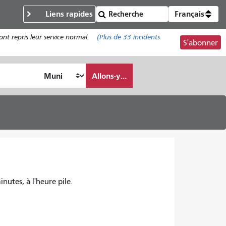
Liens rapides
Français
nt repris leur service normal.
(Plus de
33
incidents
S'abonner
Allons-y...
inutes, à l'heure pile.