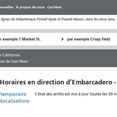
Aller
ouvelles
À propos de nous
Carrières
au
contenu
 lignes de téléphérique Powell Hyde et Powell Mason, dans les deux sens, o
principal
u
Lieu
Comment
final
je
art
veux
 Californie
voyager
ion de Van Ness -
 Horaires en direction d’Embarcadero -
 temporaire
L'état des arrêts est mis à jour toutes les 30 m
elocalisations