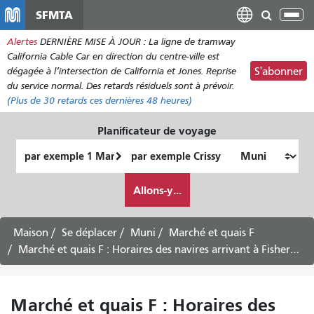
Aller
SFMTA
Bas
au
la
Alertes
DERNIÈRE MISE À JOUR : La ligne de tramway
contenu
nav
California Cable Car en direction du centre-ville est
principal
dégagée à l’intersection de California et Jones. Reprise
S'abonner
du service normal. Des retards résiduels sont à prévoir.
(Plus de
30
retards ces dernières 48 heures)
Planificateur de voyage
Lieu
Lieu
de
final
Comment
départ
Allons-y...
je
veux
voyager
Maison
Se déplacer
Muni
Marché et quais F
Marché et quais F : Horaires des navires arrivant à Fisherman's Wharf
Marché et quais F : Horaires des