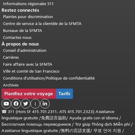
Informations régionales 511
Restez connectés
Plaintes pour discrimination
Centre de service à la clientèle de la SFMTA
Bureaux de la SFMTA
Contactez-nous
À propos de nous
Conseil d'administration
Carrières
Faire affaire avec la SFMTA
Ville et comté de San Francisco
Conditions d'utilisation/Politique de confidentialité
Archives
Planifiez votre voyage
Tarifs



1

☎
311 (Hors SF 415.701.2311; ATS 415.701.2323) Assistance
linguistique gratuite /
免費語言協助
/
Ayuda gratis con el idioma
/
Бесплатная помощь переводчиков
/
Trợ giúp Thông dịch Miễn phí
/
Assistance linguistique gratuite
/
無料の言語支援
/
무료 언어 지원
/