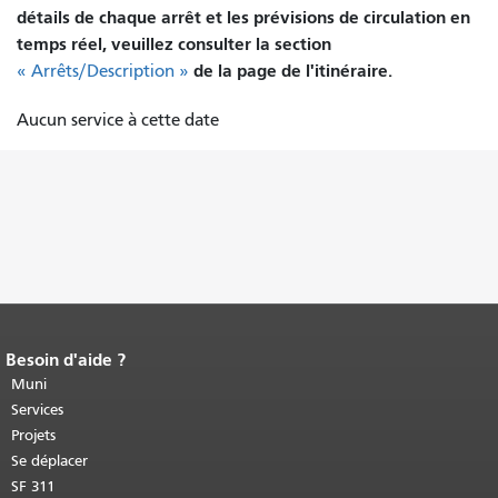
détails de chaque arrêt et les prévisions de circulation en
temps réel, veuillez consulter la section
de la page de l'itinéraire.
« Arrêts/Description »
Aucun service à cette date
Besoin d'aide ?
Fin du contenu de la page.
Le reste de
cette page se répète sur chaque page.
Muni
Retour au haut du contenu principal
.
Services
Projets
Se déplacer
SF 311