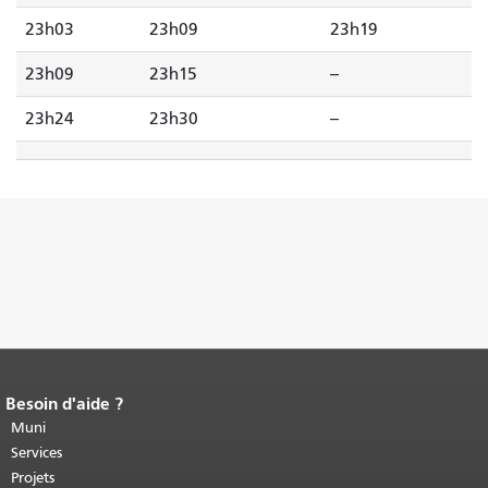
23h03
23h09
23h19
23h09
23h15
--
23h24
23h30
--
Besoin d'aide ?
Fin du contenu de la page.
Le reste de
cette page se répète sur chaque page.
Muni
Retour au haut du contenu principal
.
Services
Projets