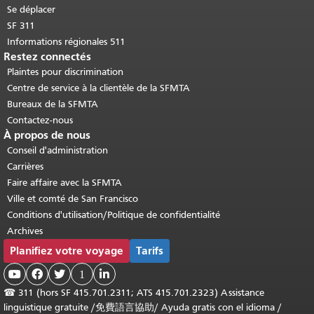
Se déplacer
SF 311
Informations régionales 511
Restez connectés
Plaintes pour discrimination
Centre de service à la clientèle de la SFMTA
Bureaux de la SFMTA
Contactez-nous
À propos de nous
Conseil d'administration
Carrières
Faire affaire avec la SFMTA
Ville et comté de San Francisco
Conditions d'utilisation/Politique de confidentialité
Archives
Planifiez votre voyage
Tarifs



1

☎
311 (hors SF 415.701.2311; ATS 415.701.2323) Assistance
linguistique gratuite /
免費語言協助
/
Ayuda gratis con el idioma
/