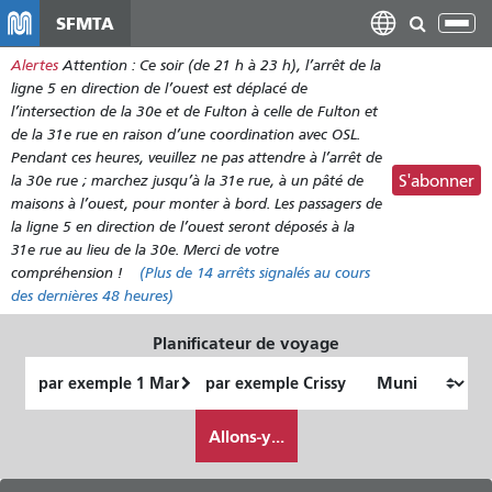
Aller
SFMTA
Bas
au
la
Alertes
Attention : Ce soir (de 21 h à 23 h), l’arrêt de la
contenu
nav
ligne 5 en direction de l’ouest est déplacé de
principal
l’intersection de la 30e et de Fulton à celle de Fulton et
de la 31e rue en raison d’une coordination avec OSL.
Pendant ces heures, veuillez ne pas attendre à l’arrêt de
la 30e rue ; marchez jusqu’à la 31e rue, à un pâté de
S'abonner
maisons à l’ouest, pour monter à bord. Les passagers de
la ligne 5 en direction de l’ouest seront déposés à la
31e rue au lieu de la 30e. Merci de votre
compréhension !
(Plus de
14 arrêts
signalés au cours
des dernières 48 heures)
Planificateur de voyage
Lieu
Lieu
de
final
Comment
départ
Allons-y...
je
veux