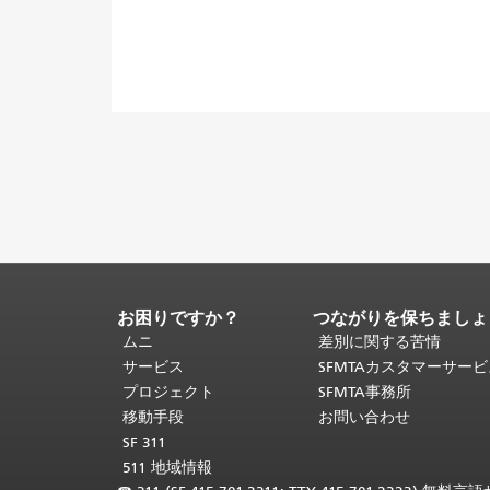
お困りですか？
つながりを保ちましょ
ペ
ー
ムニ
差別に関する苦情
ジ
サービス
SFMTAカスタマーサー
コ
プロジェクト
SFMTA事務所
ン
移動手段
お問い合わせ
テ
SF 311
ン
511 地域情報
ツ