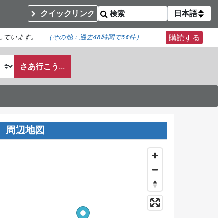
クイックリンク
日本語
しています。
（その他：
過去48時間で
36件）
購読する
さあ行こう...
周辺地図