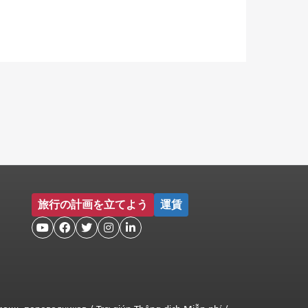
旅行の計画を立てよう
運賃




