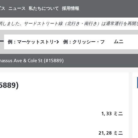
メ
ビス
ニュース
私たちについて
採用情報
イ
ン
消しました。サードストリート線（北行き・南行き）は通常運行を再開
コ
ン
出
終
ー
テ
私
発
了
ン
が
地
地
ツ
ど
点
点
nassus Ave & Cole St (#15889)
に
の
移
よ
動
う
5889)
に
旅
を
し
1, 33
ミニ
た
い
21, 28
ミニ
か