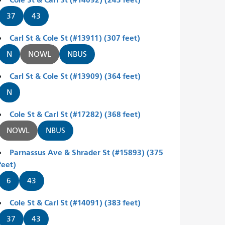
37
43
Carl St & Cole St (#13911) (307 feet)
N
NOWL
NBUS
Carl St & Cole St (#13909) (364 feet)
N
Cole St & Carl St (#17282) (368 feet)
NOWL
NBUS
Parnassus Ave & Shrader St (#15893) (375
feet)
6
43
Cole St & Carl St (#14091) (383 feet)
37
43