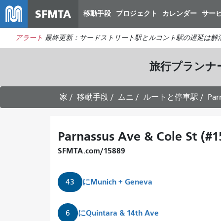
SFMTA
移動手段
プロジェクト
カレンダー
サー
アラート
最終更新：サードストリート駅とルコント駅の遅延は解
旅行プランナ
家
移動手段
ムニ
ルートと停車駅
Par
Parnassus Ave & Cole St (#1
SFMTA.com/15889
に
Munich + Geneva
43
に
Quintara & 14th Ave
6