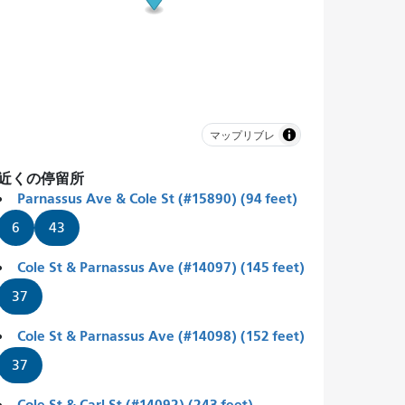
マップリブレ
近くの停留所
Parnassus Ave & Cole St (#15890) (94 feet)
6
43
Cole St & Parnassus Ave (#14097) (145 feet)
37
Cole St & Parnassus Ave (#14098) (152 feet)
37
Cole St & Carl St (#14092) (243 feet)