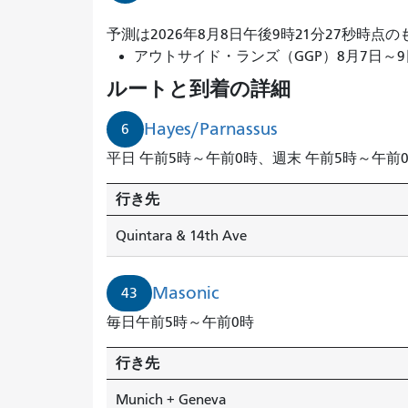
ミ
予測は2026年8月8日午後9時21分27秒時点
ュ
アウトサイド・ランズ（GGP）8月7日～9日開催。
ン
ルートと到着の詳細
ヘ
ン・
Hayes/Parnassus
6
ジ
平日 午前5時～午前0時、週末 午前5時～午前
ュ
ネ
行き先
ー
ブ
Quintara & 14th Ave
行
き
Masonic
43
の
43
毎日午前5時～午前0時
番
メ
行き先
イ
Munich + Geneva
ソ