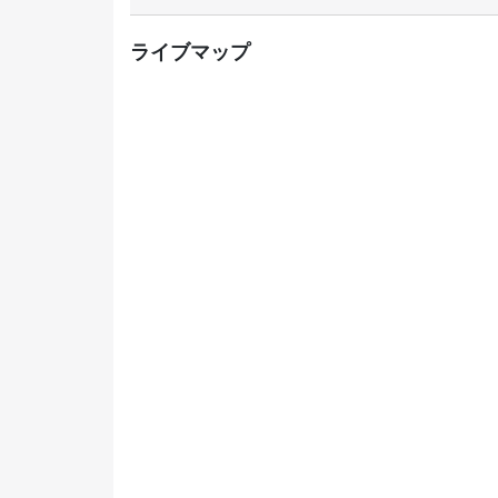
ニ
ッ
ライブマップ
ク
行
き
は
1
分
で
到
着
し
ま
す。