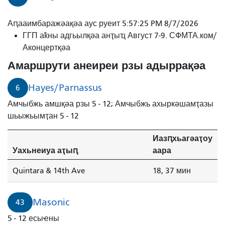
Аԥааимбаражәақәа аус руеит 5:57:25 PM 8/7/2026
ГГП аҟны адгьылқәа анҭыҵ Август 7-9. СФМТА.ком/
Аконцертқәа
Амаршрути анеиреи рзы адыррақәа
Hayes/Parnassus
6
Амчыбжь амшқәа рзы 5 - 12; Амчыбжь ахыркәшамҭазы
шьыжьымҭан 5 - 12
Иазԥхьагәаҭоу
Уахьнеиуа аҭыԥ
аара
Quintara & 14th Ave
18, 37 мин
Masonic
43
5 - 12 есыҽны