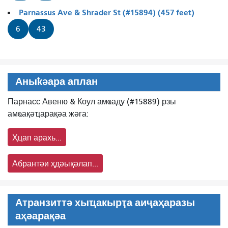
Parnassus Ave & Shrader St (#15894) (457 feet)
6
43
Аныҟәара аплан
Парнасс Авеню & Коул амҩаду (#15889) рзы
амҩақәҵарақәа жәга:
Ҳцап арахь...
Абрантәи ҳдәықәлап...
Атранзиттә хыҵакырҭа аиҷаҳаразы
аҳәарақәа