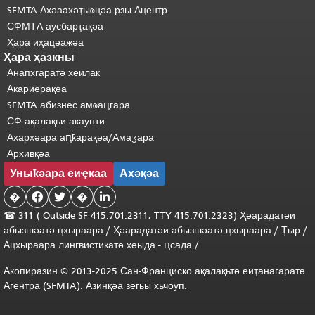
SFMTA Ахәаахәҭыҩцәа рзы Ацентр
СФМТА аусбарҭақәа
Ҳара иҳацәажәа
Ҳара ҳазкны
Анапхгаратә хеилак
Акариерақәа
SFMTA абизнес амҩаԥгара
СФ ақалақьи акаунти
Ахархәара аԥҟарақәа/Амаӡара
Архивқәа
Уныҟәара еиҿкаа
Ахәқәа
�


�

☎ 311 (
Outside
SF 415.701.2311; TTY 415.701.2323) Ҳәарадатәи
абызшәатә цхыраара
/
Ҳәарадатәи
абызшәатә
цхыраара
/
Ҭыр
/
Ацхыраара
лингвистикатә
хәыда
-
ԥсада
/
Акопиразин © 2013-2025 Сан-Франциско ақалақьтә еиҭанагаратә
Агентра (SFMTA). Азинқәа зегьы хьчоуп.