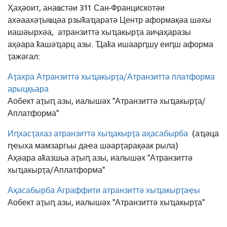
Ҳаҳәоит, анаҩстәи 311 Сан-Францискотәи
ахәаахәҭыҩцәа рзыҟаҵаратә Центр аформақәа шәхы
иашәырхәа,
атранзиттә хыҵакырҭа аиҷаҳаразы
аҳәара ҟашәҵарц азы. Ҵаҟа ишаарԥшу еиԥш аформа
ҭажәгал:
Аҭахра Атранзиттә хыҵакырҭа/Атранзиттә платформа
арыцқьара
Аобект аҭыԥ азы, иалышәх "Атранзиттә хыҵакырҭа/
Аплатформа"
Иԥхасҭахаз атранзиттә хыҵакырҭа аҳасабырба
(аҵәца
ԥҽыха мамзаргьы даҽа шәарҭарақәак рыла)
Аҳәара аҟазшьа аҭыԥ азы, иалышәх "Атранзиттә
хыҵакырҭа/Аплатформа"
Аҳасабырба Аграффити атранзиттә хыҵакырҭаҿы
Аобект аҭыԥ азы, иалышәх "Атранзиттә хыҵакырҭа"