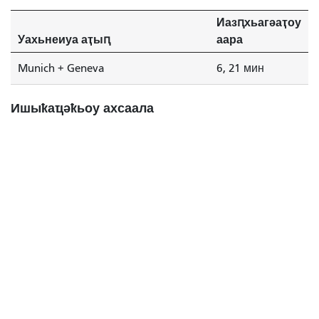
Иазԥхьагәаҭоу
Уахьнеиуа аҭыԥ
аара
Munich + Geneva
6, 21 мин
Ишыҟаҵәҟьоу ахсаала