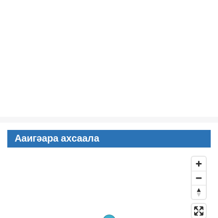
Ааигәара ахсаала