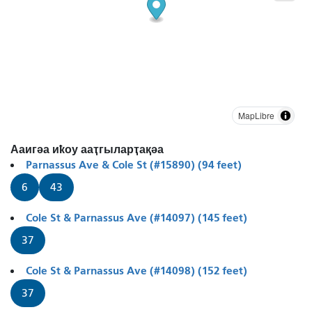
MapLibre
Ааигәа иҟоу ааҭгыларҭақәа
Parnassus Ave & Cole St (#15890) (94 feet)
6
43
Cole St & Parnassus Ave (#14097) (145 feet)
37
Cole St & Parnassus Ave (#14098) (152 feet)
37