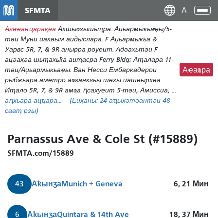
Перейти
SFMTA
Ана
к
аԥс
Агәҽанҵарақәа
Ахшыҩзышьҭра: Аџьармыкьаҿы/5-
основному
тәи Муни иакәым аидыслара. F Аџьармыкьа &
содержаниу
Уарвс 5R, 7, & 9R анырра роуеит. Адәахьтәи F
ацәаҳәа шьҭахьҟа аиҭасра Ferry Bldg; Аҭалара 11-
тәи/Аџьармыкьаҿы. Ван Несси Ембаркадерои
Аҽаҩра
рыбжьара аметро аҩганкгьы шәхы иашәырхәа.
Иҭало 5R, 7, & 9R амҩа ԥсахуеит 5-тәи, Амиссиа, ...
аԥхьара ацҵара...
(Еиҳаны:
24
аҵыхәтәантәи 48
сааҭ рзы)
Parnassus Ave & Cole St (#15889)
SFMTA.com/15889
Аҟынӡа
Munich + Geneva
6, 21
Мин
43
Аҟынӡа
Quintara & 14th Ave
18, 37
Мин
6