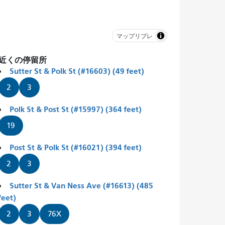
マップリブレ
近くの停留所
Sutter St & Polk St (#16603) (49 feet)
2
3
Polk St & Post St (#15997) (364 feet)
19
Post St & Polk St (#16021) (394 feet)
2
3
Sutter St & Van Ness Ave (#16613) (485
feet)
2
3
76X