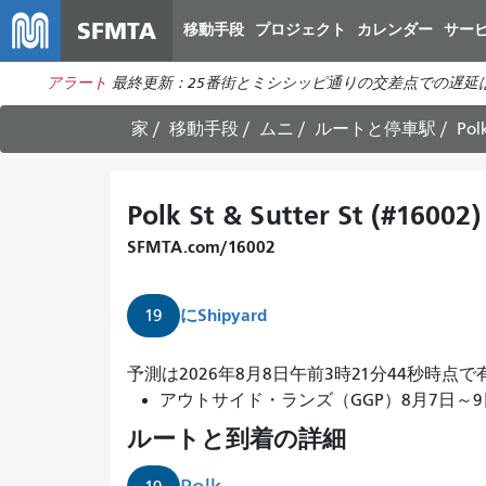
SFMTA
移動手段
プロジェクト
カレンダー
サー
アラート
最終更新：25番街とミシシッピ通りの交差点での遅延
家
移動手段
ムニ
ルートと停車駅
Pol
Polk St & Sutter St (#16002)
SFMTA.com/16002
に
Shipyard
19
予測は2026年8月8日午前3時21分44秒時点
アウトサイド・ランズ（GGP）8月7日～9日開催。
ルートと到着の詳細