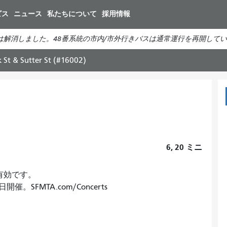
メ
ビス
ニュース
私たちについて
採用情報
イ
ン
は解消しました。48番系統の市内/市外行きバスは通常運行を再開して
コ
ン
k St & Sutter St (#16002)
テ
ン
ツ
に
移
動
6, 20
ミニ
で有効です。
SFMTA.com/Concerts