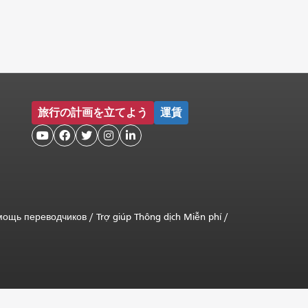
旅行の計画を立てよう
運賃





мощь переводчиков
/
Trợ giúp Thông dịch Miễn phí
/