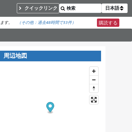
クイックリンク
日本語
います。
（その他：
過去48時間で
33件）
購読する
周辺地図