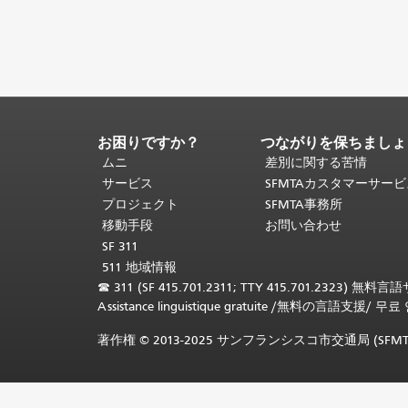
お困りですか？
つながりを保ちましょ
ペ
ー
ムニ
差別に関する苦情
ジ
サービス
SFMTAカスタマーサー
コ
プロジェクト
SFMTA事務所
ン
移動手段
お問い合わせ
テ
SF 311
ン
511 地域情報
ツ
☎
311 (SF 415.701.2311; TTY 415.701.2323) 無料
の
Assistance linguistique gratuite
/
無料の言語支援
/
무료 
終
わ
著作権 © 2013-2025 サンフランシスコ市交通局 (
り。
こ
の
ペ