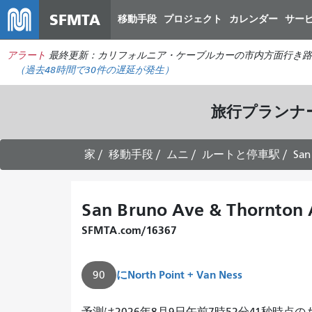
SFMTA
移動手段
プロジェクト
カレンダー
サー
アラート
最終更新：カリフォルニア・ケーブルカーの市内方面行き路
（過去48時間で
30件の
遅延が発生）
旅行プランナ
家
移動手段
ムニ
ルートと停車駅
San
San Bruno Ave & Thornton 
SFMTA.com/16367
に
North Point + Van Ness
90