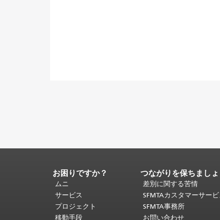
お困りですか？
つながりを保ちましょ
ペ
ー
ムニ
差別に関する苦情
ジ
サービス
SFMTAカスタマーサー
コ
プロジェクト
SFMTA事務所
ン
移動手段
お問い合わせ