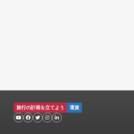
旅行の計画を立てよう
運賃




