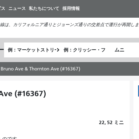
メ
ビス
ニュース
私たちについて
採用情報
イ
ン
線は、カリフォルニア通りとジョーンズ通りの交差点で運行が再開しま
コ
ン
テ
出
終
ー
ン
私
発
了
ツ
が
地
地
に
ど
点
点
 Bruno Ave & Thornton Ave (#16367)
移
の
動
よ
う
Ave (#16367)
に
旅
し
た
22, 52
ミニ
い
か