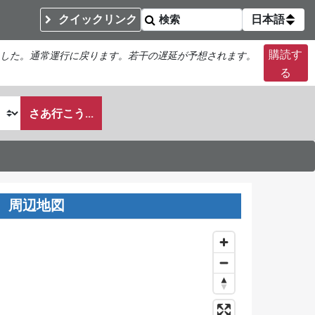
クイックリンク
日本語
購読す
した。通常運行に戻ります。若干の遅延が予想されます。
る
さあ行こう...
周辺地図