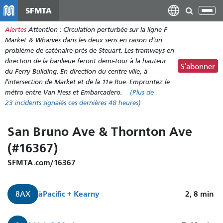
Aller
SFMTA
Bas
au
la
Alertes
Attention : Circulation perturbée sur la ligne F
contenu
nav
Market & Wharves dans les deux sens en raison d'un
principal
problème de caténaire près de Steuart. Les tramways en
direction de la banlieue feront demi-tour à la hauteur
S'abonner
du Ferry Building. En direction du centre-ville, à
l'intersection de Market et de la 11e Rue. Empruntez le
métro entre Van Ness et Embarcadero.
(Plus de
23
incidents signalés ces dernières 48 heures)
San Bruno Ave & Thornton Ave
(#16367)
SFMTA.com/16367
à
Pacific + Kearny
2, 8
min
8AX