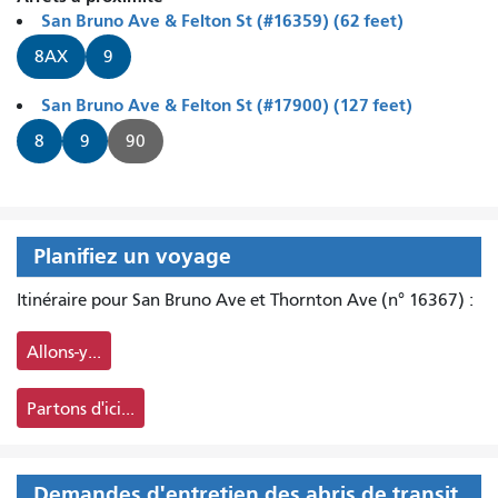
San Bruno Ave & Felton St (#16359) (62 feet)
8AX
9
San Bruno Ave & Felton St (#17900) (127 feet)
8
9
90
Planifiez un voyage
Itinéraire pour San Bruno Ave et Thornton Ave (n° 16367) :
Allons-y...
Partons d'ici...
Demandes d'entretien des abris de transit