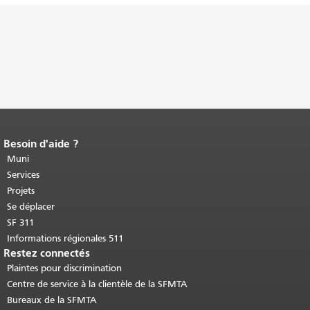
Besoin d'aide ?
Fin du contenu de la page.
Le reste de
cette page se répète sur chaque page.
Muni
Retour au haut du contenu principal
.
Services
Projets
Se déplacer
SF 311
Informations régionales 511
Restez connectés
Plaintes pour discrimination
Centre de service à la clientèle de la SFMTA
Bureaux de la SFMTA