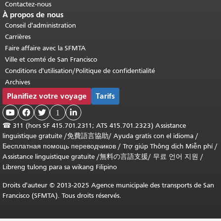
Contactez-nous
À propos de nous
Conseil d'administration
Carrières
Faire affaire avec la SFMTA
Ville et comté de San Francisco
Conditions d'utilisation/Politique de confidentialité
Archives
Planifiez votre voyage
Tarifs



1

☎
311 (hors SF 415.701.2311; ATS 415.701.2323) Assistance
linguistique gratuite /
免費語言協助
/
Ayuda gratis con el idioma
/
Бесплатная помощь переводчиков
/
Trợ giúp Thông dịch Miễn phí
/
Assistance linguistique gratuite
/
無料の言語支援
/
무료 언어 지원
/
Libreng tulong para sa wikang Filipino
Droits d'auteur © 2013-2025 Agence municipale des transports de San
Francisco (SFMTA). Tous droits réservés.