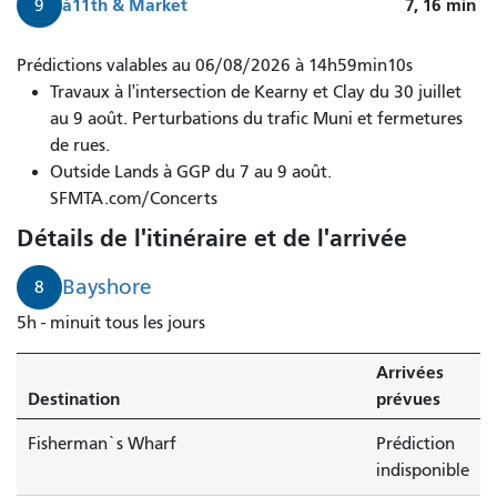
à
11th & Market
7, 16
min
9
Le
Prédictions valables au 06/08/2026 à 14h59min10s
bus
Travaux à l'intersection de Kearny et Clay du 30 juillet
8AX
au 9 août. Perturbations du trafic Muni et fermetures
Bayshore
de rues.
A
Outside Lands à GGP du 7 au 9 août.
Express
SFMTA.com/Concerts
arrive
Détails de l'itinéraire et de l'arrivée
en
2
Bayshore
8
minutes.
5h - minuit tous les jours
Arrivées
Destination
prévues
Fisherman`s Wharf
Prédiction
indisponible