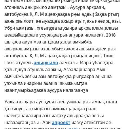
ианҵәамҭазы, мышқәа 60 рҟынӡа
иааиԥмырҟьаӡакәа
атоннель аныркыло аамҭазы .
Аусура аркраан,
автобусқәа К, Л, М ацәаҳәақәа рҿы адәыӷбақәа рҭыԥ
ааныркылоит, аҽыуаҩцәа ахьцо аҭыԥ ахь инеирц азы.
Убри аамҭазы, ҳгәыԥқәа аԥхынра аркра аламҭалазы
аҽазыҟаҵаратә усурақәа рынагӡара иалагеит. 2018
шықәса аиун мза анҵәамҭанӡа амчыбжь
ахыркәшамҭазы ахәылбыҽхақәеи ашьыжьқәеи рзы
автобусқәа К, Л, М ацәаҳәақәа рҭыԥан ицоит,
Твин
аныркыло
Пикс атунель
аамҭазы. Иара убас ҳара
ҳазыԥшуп атунель ааркны, Агәаларшәара Амш
амчыбжь зегьы азы автобусқәа рыԥсахра аџьаша
уахынла инаркны аҩаша шьыжьымҭан
иааиԥмырҟьаӡакәа аусура иалагаанӡа
Уажәазы ​​ҳара
аус ҳуеит
аҽыуаҩцәа рзы амҩақәҵага
ҳазхиоуп, аԥхынразы амҩақәҵарақәа
раан
шәеиҭанаиааирц азы иаҭаху адыррақәа зегьы
апроект
шәзааҳгарц азы
. Ари
иазку атексттәи ае-