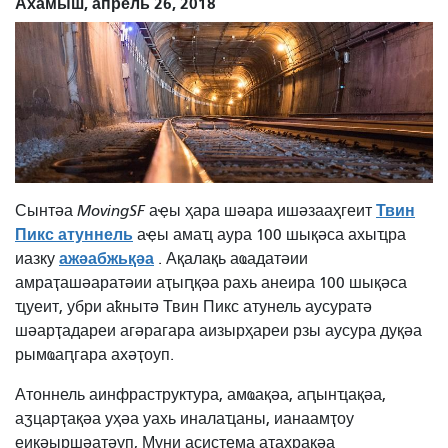
Ахамыш, апрель 26, 2018
Твин
Сынтәа
MovingSF
аҿы ҳара шәара ишәзааҳгеит
Пикс атуннель
аҿы амаҵ аура 100 шықәса ахыҵра
ажәабжьқәа
иазку
. Ақалақь аҩадатәии
амраҭашәаратәии аҭыԥқәа рахь анеира 100 шықәса
ҵуеит, убри аҟнытә Твин Пикс атунель аусуратә
шәарҭадареи агәрагара аизырҳареи рзы аусура дуқәа
рымҩаԥгара ахәҭоуп.
Атоннель аинфраструктура, амҩақәа, аԥынҵақәа,
аӡцарҭақәа уҳәа уахь иналаҵаны, ианаамҭоу
еиқәыршәатәуп, Муни асистема аҭахрақәа