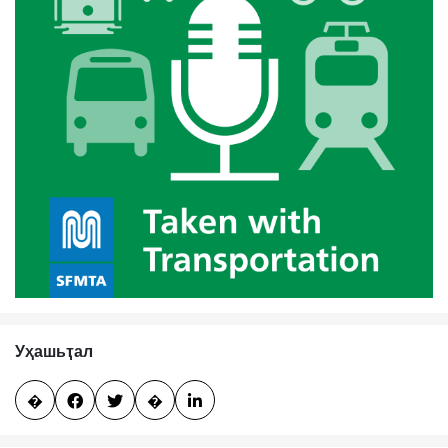
Уҳашьҭал
�


�
