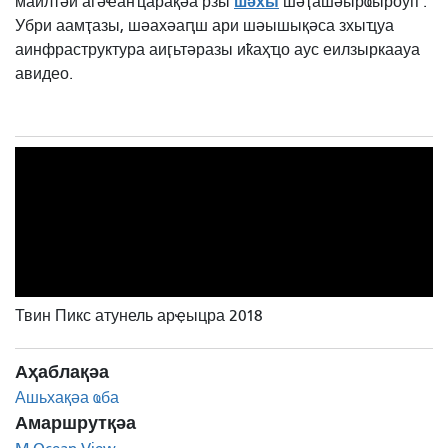
шәхы
маилтәи агәҽанҵарақәа рзы
шәҭашәырҩыроуп
.
Убри аамҭазы, шәахәаԥш ари шәышықәса зхыҵуа
аинфраструктура аиӷьтәразы иҟаҳҵо аус еилзыркаауа
авидео.
Твин Пикс атунель арҿыцра 2018
Аҳаблақәа
Ашьхақәа ҩба
Амаршрутқәа