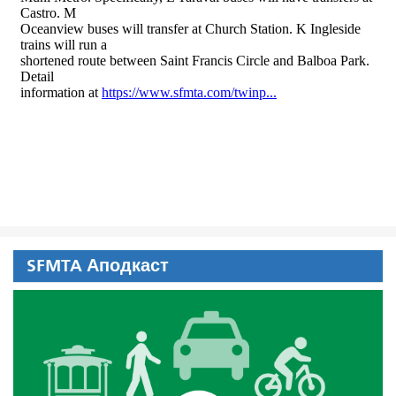
SFMTA Аподкаст