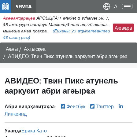
メ
SFMTA
Ана
イ
аԥс
Агәҽанҵарақәа
АРҾЫЦРА: F Market & Wharves 5R, 7,
ン
9R амаҵзура иацҵоуп Маркет/5-тәи аҭыԥ акәша-
コ
Аҽаҩра
мыкәша амҩа ԥсахра.
(Еиҳаны:
25
аҵыхәтәантәи
ン
48 сааҭ рзы)
テ
ン
Аҩны
Ахҭысқәа
ツ
АВИДЕО: Твин Пикс атунель ааркуеит абри агәырҩа
に
移
動
АВИДЕО: Твин Пикс атунель
ааркуеит абри агәырҩа
Абри еицаҳзеиҭаҳәа:
Феисбук
Твиттер
Линкеинд
Уаанӡа
Ерика Като