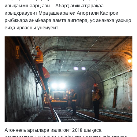
ирықәымшәарц азы.
Абарҭ абжьаҵарақәа
ирыцхраауеит Мраҭашәаратәи Апортали Кастрои
рыбжьара аныҟәара аамҭа аиӷьтәра, ус анакәха уахьцо
еиҳа ирласны унеиуеит.
Атоннель аргылара иалагоит 2018 шықәса