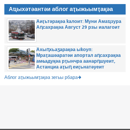
Аҵыхәтәантәи аблог аҭыжьымҭақәа
Аиӷьтәрақәа ҟалоит: Муни Амаҵзура
Аԥсахрақәа Август 29 рзы иалагоит
Ахыԥхьаӡарақәа ыҟоуп:
Мраҭашәаратәи апортал аԥсахрақәа
амҩадуқәа рҭынчра аанарԥшуеит,
Астанциа аҭыԥ еиӷьнатәуеит
Аблог аҭыжьымҭақәа зегьы рбара