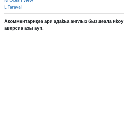
M Ocean View
L Taraval
Акомментариқәа ари адаҟьа англыз бызшәала иҟоу
аверсиа азы ауп.